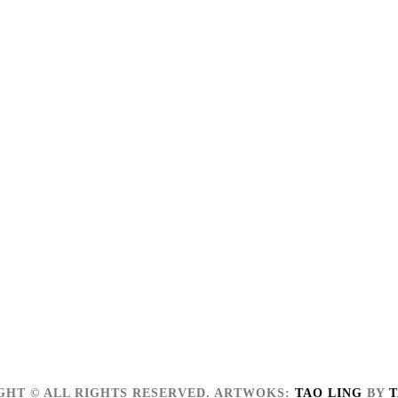
GHT © ALL RIGHTS RESERVED.
ARTWOKS:
TAO LING
BY
T