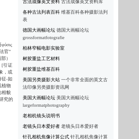
古法成像英文资料
古法成像英文资料库
各种古法列表百科
维基百科各种摄影法列
表
德国大画幅论坛
德国大画幅论坛
grossformatfotografie
ύσις
柏林窄幅电影实验室
“法官”
面部）
树胶重盐工艺材料
[引证
树胶重盐维基百科
象，或
征-如
美国另类摄影大站
一个非常全面的英文古
或植物
法印像另类摄影资讯网
的相貌
美国大画幅论坛
美国大画幅论坛
类研究的
largeformatphotography
老相机镜头说明书
老镜头日本爱好者
老镜头日本爱好者
针孔相机焦像计算公式
针孔相机焦像计算