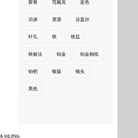
胶卷
范戴克
蓝色
访谈
资源
达盖尔
针孔
铁
铁盐
铁银法
铂金
铂金相纸
铂钯
银版
镜头
黑色
A OLING