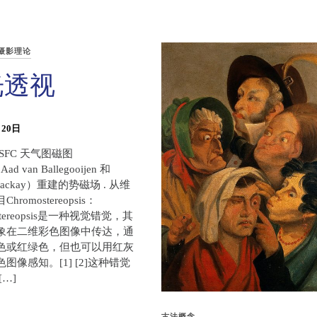
摄影理论
光透视
月20日
GSFC 天气图磁图
ad van Ballegooijen 和
 Mackay）重建的势磁场 . 从维
romostereopsis：
ostereopsis是一种视觉错觉，其
象在二维彩色图像中传达，通
色或红绿色，但也可以用红灰
图像感知。[1] [2]这种错觉
[…]
古法概念