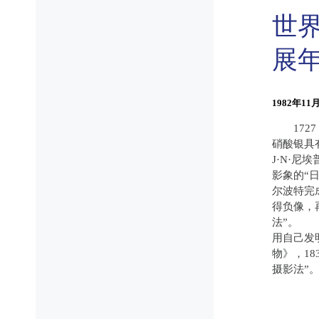
世
展
1982年11
1727 
硝酸银具
J·N·
影象的“日
尔波特完
得负像，
法”。 1
用自己发
物》，18
摄影法”。 