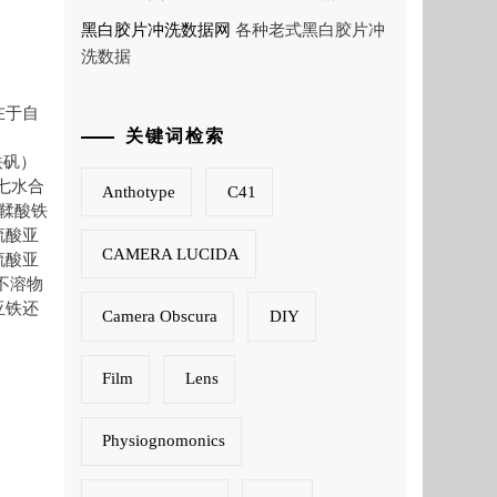
黑白胶片冲洗数据网
各种老式黑白胶片冲
洗数据
在于自
关键词检索
纤铁矾）
，七水合
Anthotype
C41
 鞣酸铁
硫酸亚
CAMERA LUCIDA
硫酸亚
不溶物
亚铁还
Camera Obscura
DIY
Film
Lens
Physiognomonics