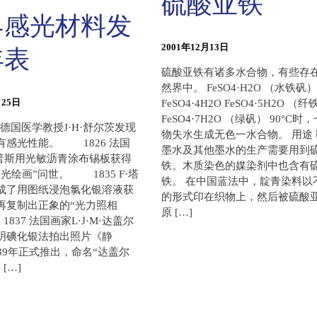
硫酸亚铁
界感光材料发
2001年12月13日
年表
硫酸亚铁有诸多水合物，有些存
然界中。 FeSO4·H2O （水铁矾）
月25日
FeSO4·4H2O FeSO4·5H2O （
FeSO4·7H2O （绿矾） 90°C时
德国医学教授J·H·舒尔茨发现
物失水生成无色一水合物。 用途
有感光性能。 1826 法国
墨水及其他墨水的生产需要用到
尼埃普斯用光敏沥青涂布锡板获得
铁。木质染色的媒染剂中也含有
光绘画”问世。 1835 F·塔
铁。 在中国蓝法中，靛青染料以
成了用图纸浸泡氯化银溶液获
的形式印在织物上，然后被硫酸
再复制出正象的“光力照相
原 […]
837 法国画家L·J·M·达盖尔
明碘化银法拍出照片《静
39年正式推出，命名“达盖尔
[…]