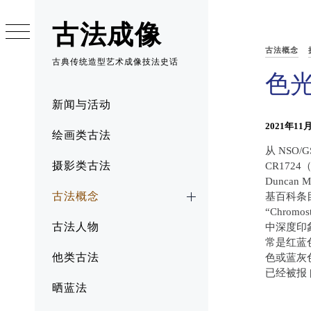
Skip
to
古法成像
content
古法概念
古典传统造型艺术成像技法史话
色
Primary
新闻与活动
Menu
2021年11
绘画类古法
从 NSO/
摄影类古法
CR1724（A
Duncan
古法概念
基百科条目Ch
“Chrom
古法人物
中深度印
常是红蓝
他类古法
色或蓝灰色
已经被报 
晒蓝法