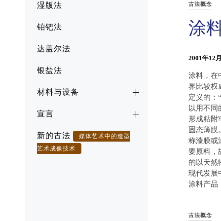
湿版法
古法概念
涂
铂钯法
达盖尔法
2001年12
银盐法
涂料，在
界比较权
材料与设备
定义的：
以用不同
宣言
形成粘附
固态薄膜
新的古法
媒体艺术中的造型
称漆膜或
艺术成像技术
要原料，
的以天然
现代发展
涂料产品，
古法概念