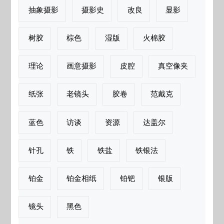
抽象摄影
摄影史
改良
显影
树胶
棕色
湿版
火棉胶
理论
画意摄影
皮腔
真空像夹
纸张
老镜头
胶卷
范戴克
蓝色
访谈
资源
达盖尔
针孔
铁
铁盐
铁银法
铂金
铂金相纸
铂钯
银版
镜头
黑色