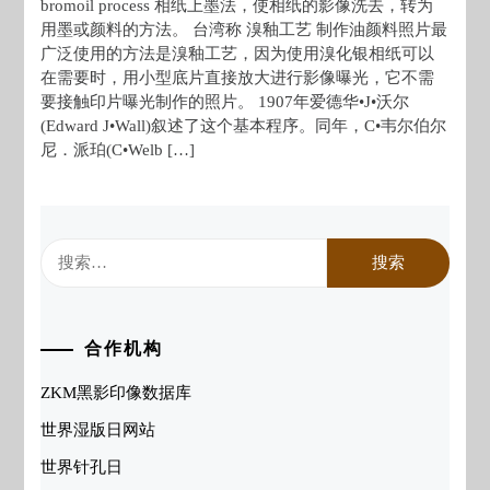
bromoil process 相纸上墨法，使相纸的影像洗去，转为
用墨或颜料的方法。 台湾称 溴釉工艺 制作油颜料照片最
广泛使用的方法是溴釉工艺，因为使用溴化银相纸可以
在需要时，用小型底片直接放大进行影像曝光，它不需
要接触印片曝光制作的照片。 1907年爱德华•J•沃尔
(Edward J•Wall)叙述了这个基本程序。同年，C•韦尔伯尔
尼．派珀(C•Welb […]
搜
索：
合作机构
ZKM黑影印像数据库
世界湿版日网站
世界针孔日