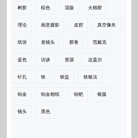
树胶
棕色
湿版
火棉胶
理论
画意摄影
皮腔
真空像夹
纸张
老镜头
胶卷
范戴克
蓝色
访谈
资源
达盖尔
针孔
铁
铁盐
铁银法
铂金
铂金相纸
铂钯
银版
镜头
黑色