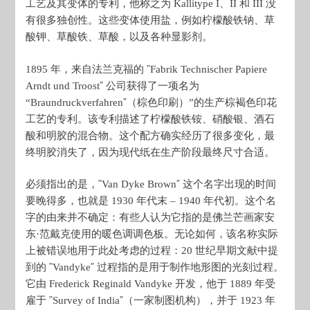
工艺及其变体的专利，他称之为 Kallitype I、II 和 III 没
有很多独创性。这些变体使用盐，例如柠檬酸铁钠、草
酸钾、草酸铁、草酸，以及各种显影剂。
1895 年，来自法兰克福的 ῝Fabrik Technischer Papiere
Arndt und Troost῎ 公司获得了一项名为
“Braundruckverfahren῎（棕色印刷）”的生产棕褐色印花
工艺的专利。该专利描述了柠檬酸铁铵、硝酸银、酒石
酸和明胶的混合物。这个配方确实经历了很多变化，最
终明胶消失了，因为现代纸在生产阶段最终尺寸合适。
必须指出的是，῝Van Dyke Brown῎ 这个名字出现的时间
要晚得多，也就是 1930 年代末 – 1940 年代初。这个名
字的由来并不确定：有些人认为它指的是佛兰芒画家安
东·范戴克使用的暖色调调色板。无论如何，该名称实际
上被错误地用于此处考虑的过程：20 世纪早期文献中提
到的 ῝Vandyke῎ 过程指的是用于制作地形图的光刻过程。
它由 Frederick Reginald Vandyke 开发，他于 1889 年受
雇于 ῝Survey of India῎（一家制图机构），并于 1923 年