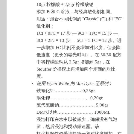
10gr 柠檬酸 + 2,5gr 柠檬酸钠
添加 B 和 C 溶液，与经典敏化剂相同。
用途：混合不同比例的 ῝Classic῎ (Cl) 和 ῝FC῎
敏化剂：
1Cl + 0FC = 17 步 — 9Cl + 1FC = 15 步 —
8Cl + 2Fc = 13 步 — 5Cl + 5 FC = 12 步。进
一步增加 FC 比例不会增加对比度，但会降
低速度（更长的曝光时间）。在 50/50 配方
中将柠檬酸钠从 2.5gr 增加到 5gr，在
Stouffer 阶梯楔上再增加两个步骤的对比
度。
使用 Wynn White 的 Van Dyke 还原剂
：
铁氰化钾……………… 0,25gr
溴化钾……………………。0,20gr
硫代硫酸钠…………………… 5,00gr
DM水以使…………………… 1000ML
浸泡打印在水中以被减少，确保没有气泡
留，然后浸泡和搅动减速器。该
打火机散件似乎清除第一和对比度增加。在