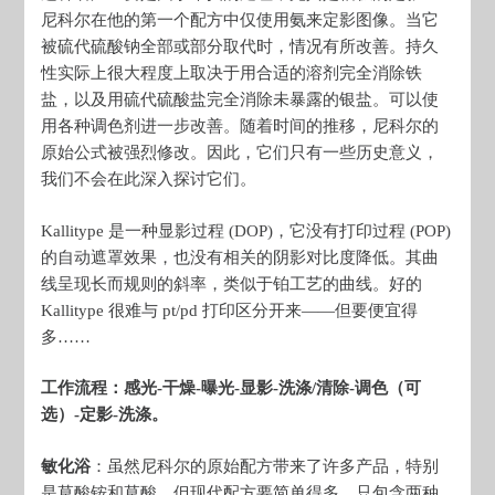
尼科尔在他的第一个配方中仅使用氨来定影图像。当它
被硫代硫酸钠全部或部分取代时，情况有所改善。持久
性实际上很大程度上取决于用合适的溶剂完全消除铁
盐，以及用硫代硫酸盐完全消除未暴露的银盐。可以使
用各种调色剂进一步改善。随着时间的推移，尼科尔的
原始公式被强烈修改。因此，它们只有一些历史意义，
我们不会在此深入探讨它们。
Kallitype 是一种显影过程 (DOP)，它没有打印过程 (POP)
的自动遮罩效果，也没有相关的阴影对比度降低。其曲
线呈现长而规则的斜率，类似于铂工艺的曲线。好的
Kallitype 很难与 pt/pd 打印区分开来——但要便宜得
多……
工作流程：感光-干燥-曝光-显影-洗涤/清除-调色（可
选）-定影-洗涤。
敏化浴
：虽然尼科尔的原始配方带来了许多产品，特别
是草酸铵和草酸，但现代配方要简单得多，只包含两种