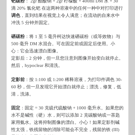
钯碳粉
： 2gr 醋酸钠 + 2gr 柠檬酸 + 400ml DM 水 + 30
滴 20% 氯化钯 在这两种溶液中的任何一种中对打印进行
调色
，直到结果在视觉上令人满意；在流动的自来水中
冲洗 5 分钟并固定。
硒碳粉
：将 1 至 5 毫升柯达快速硒碳粉（或等效物）与
500 毫升 DM 水混合。可在固定前或固定后使用。小
心：它会迅速漂白图像。
定影后：2 分钟，但一旦您注意到图像开始变白就停止。
然后，hypoclear 和清洗。
定影前
：按 1:100 或 1:200 稀释溶液，为打印件调色 30-
60 秒，但一旦发现它开始漂白就停止；漂洗，修复，低
清，洗涤。
固定
：固定 = 30 克硫代硫酸钠 + 1000 毫升水。如果您的
水不是碱性（硬）水，则可以添加 2 克碳酸钠或一茶匙
家用氨水。这将抑制图像的漂白。小心！如果定影剂碱
性太强，铁残留物的消除可能会不完全，残留的铁 (III)