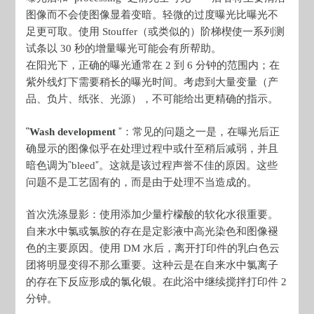
图像而不会使图像显着变暗。轻微的过度曝光比曝光不
足更可取。使用 Stouffer（或类似的）阶梯楔使一系列测
试条以 30 秒的增量曝光可能会有所帮助。
在阳光下，正确的曝光通常在 2 到 6 分钟的范围内；在
紫外线灯下需要稍长的曝光时间。考虑到大量变量（产
品、负片、纸张、光源），不可能给出更精确的指示。
῝Wash development
῎：常见的问题之一是，在曝光后正
确显示的图像似乎在处理过程中或什至稍后减弱，并且
暗色调为῝bleed῎。这就是该过程声誉不佳的原因。这些
问题不是工艺固有的，而是由于处理不当造成的。
首次洗涤显影：使用添加少量柠檬酸的软化水很重要。
自来水中氯或氯胺的存在是定影液中高光染色和图像褪
色的主要原因。使用 DM 水后，离开打印件的乳白色云
团将明显变得不那么重要。这种云是在自来水中氯离子
的存在下反应形成的氯化银。在此浴中继续搅拌打印件 2
分钟。