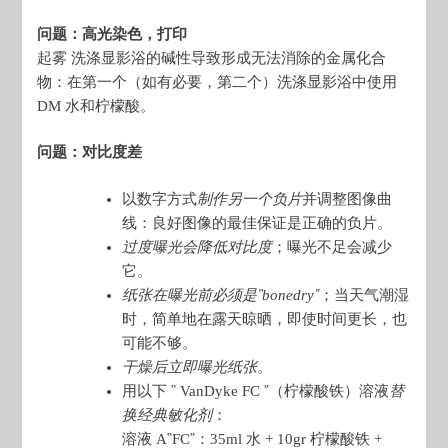
问题：高光染色，打印
起雾 洗涤显影浴的碱性导致形成无法消除的金属化合
物：在第一个（如有必要，第二个）洗涤显影浴中使用
DM 水和柠檬酸。
问题：对比度差
以数字方式
制作另一个负片
并调整图像曲
线：良好图像的最佳保证是正确的负片。
过度曝光会降低对比度
；曝光不足会减少
它。
纸张在曝光前必须是῝bonedry῎
；当天气潮湿
时，简单地在露天晾晒，即使时间更长，也
可能不够。
干燥后立即曝光纸张
。
用以下 ῝ VanDyke FC ῎（柠檬酸铁）溶液
替
换经典敏化剂
：
溶液 A῝FC῎：35ml 水 + 10gr 柠檬酸铁 +