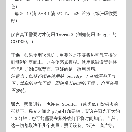
色）
– 每 20-40 滴 A+B 1 滴 5% Tween20 溶液（纸张吸收更
好）
仅在真正需要时才使用 Tween20（例如使用 Bergger 的
COT320。）
干燥
：如果使用吹风机，重要的是不要将热空气直接吹
到潮湿的表面上。这会使亮点模糊。使用低温设置并将
气流引导到纸张背面。更好的是，改用风扇。
注意力！纸张必须在使用前 ῝bonedry῎ ！在潮湿的天气
下，简单的空气干燥，
即使是长时间的
干燥，
也可能是
不够的。
曝光
：照常进行，也许在 ῝Stouffer῎（或类似）阶梯楔的
帮助下。曝光时间比 pt/pd 打印要短，应该在阳光下大约
1-6 分钟；您可能需要在紫外线灯下将时间加倍。当然，
这一切都取决于几个变量：照明设备、纸张、底片等。