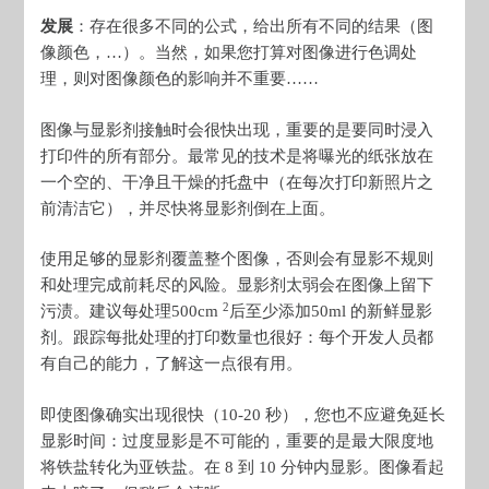
发展
：存在很多不同的公式，给出所有不同的结果（图
像颜色，…）。当然，如果您打算对图像进行色调处
理，则对图像颜色的影响并不重要……
图像与显影剂接触时会很快出现，重要的是要同时浸入
打印件的所有部分。最常见的技术是将曝光的纸张放在
一个空的、干净且干燥的托盘中（在每次打印新照片之
前清洁它），并尽快将显影剂倒在上面。
使用足够的显影剂覆盖整个图像，否则会有显影不规则
和处理完成前耗尽的风险。显影剂太弱会在图像上留下
2
污渍。建议每处理500cm
后至少添加50ml 的新鲜显影
剂。跟踪每批处理的打印数量也很好：每个开发人员都
有自己的能力，了解这一点很有用。
即使图像确实出现很快（10-20 秒），您也不应避免延长
显影时间：过度显影是不可能的，重要的是最大限度地
将铁盐转化为亚铁盐。在 8 到 10 分钟内显影。图像看起