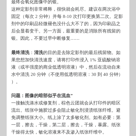
最终会氧化图像中的银。
这种定影剂非常稀释，很快就会耗尽。建议在两次浴中
固定（每次 2 分钟）并每 8-10 次打印更换第二次。定影
剂中的印刷品轻微褪色没什么大不了的，因为印刷品之
后会显着变干。另一方面，最重要的是消除所有残留的
银。因此，不要过早中断修复……
最终清洗
：
清洗
的目的是去除定影剂的最后残留物。如
果您想加快清洗速度，请将打印件浸入 1% 亚硫酸钠溶
液（或半强度的商业低透明溶液）中，然后在流动自来
水中清洗 20 分钟（不使用低透明溶液：30 到 40 分钟）
）。
问题：图像的暗部似乎在流血”
一接触洗涤水或修复剂，棕色云团就会从打印件的暗区
流出。纸张中施胶过多会阻止敏化剂浸渍纸张纤维。避
免调整纸张大小。纸上涂了太多敏化剂。如有必要：第
一层，擦去，干燥，第二层，擦去，干燥，暴露。纸张
干燥得太快，敏化溶液来不及渗入纸张纤维中。