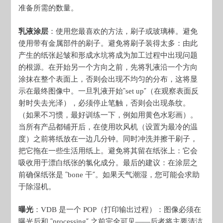
准备所需的数量。
乳液涂层
：使用您最喜欢的方法，刷子或玻璃棒。避免
使用带有金属部件的刷子。避免将刷子装得太多：由此
产生的纸张起皱和形成水坑将成为加工过程中出现问题
的根源。在开始另一个方向之前，先将乳液沿一个方向
涂抹在整个表面上，否则会出现不均匀的分布，这将显
示在最终图像中。一旦乳液开始῝set up῎（在观察表面反
射时失去光泽），必须停止笔触，否则会出现条纹。
（如果不习惯，最好训练一下，例如用黄色水彩画）。
当所有产品都铺开后，在使用吹风机（设置为最冷的温
度）之前将纸放在一边几分钟。同时冲洗并擦干刷子，
把它拖在一些生活用纸上。避免将其留在纸张上：它会
吸收用于漂白纸张的氯化成分。最后的建议：在涂层之
前确保纸张是 ῝bone 干῎。如果天气潮湿，您可能会求助
于除湿机。
曝光
：VDB 是一个 POP（打印输出过程）：图像必须在
曝光后和 ῝processing῎ 之前完全可见——后者将主要清洁