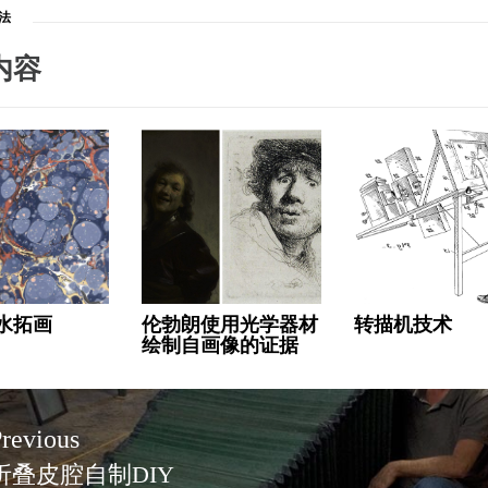
法
内容
水拓画
伦勃朗使用光学器材
转描机技术
绘制自画像的证据
revious
折叠皮腔自制DIY
revious