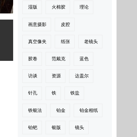
湿版
火棉胶
理论
画意摄影
皮腔
真空像夹
纸张
老镜头
胶卷
范戴克
蓝色
访谈
资源
达盖尔
针孔
铁
铁盐
铁银法
铂金
铂金相纸
铂钯
银版
镜头