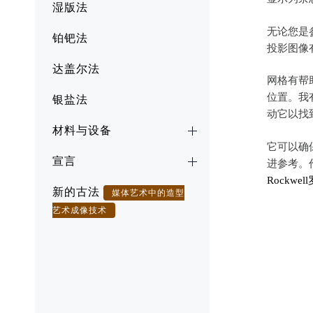
湿版法
无论您是
铂钯法
投影图像
达盖尔法
网格有帮
位置。我
银盐法
动它以找
材料与设备
它可以确
宣言
进参考。
Rockwe
新的古法
媒体艺术中的造型
艺术成像技术