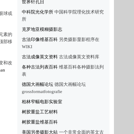
世界针孔日
中科院光化学所
中国科学院理化技术研究
眼球或
所
克罗地亚模糊摄影志
元素的
古法印像维基百科
另类摄影显影程序在
顶部移
WIKI
古法成像英文资料
古法成像英文资料库
变和改
各种古法列表百科
维基百科各种摄影法列
man
表
德国大画幅论坛
德国大画幅论坛
grossformatfotografie
柏林窄幅电影实验室
树胶重盐工艺材料
树胶重盐维基百科
美国另类摄影大站
一个非常全面的英文古