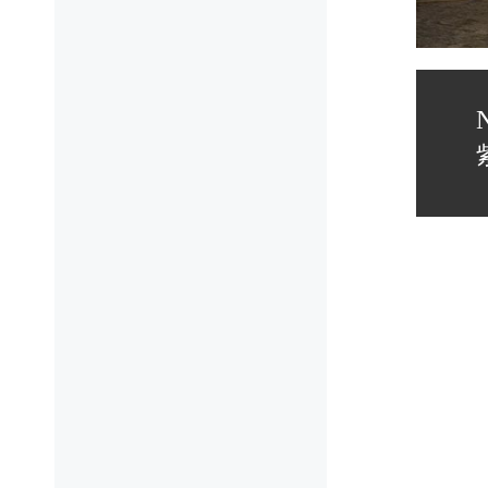
导
p
航
N
p