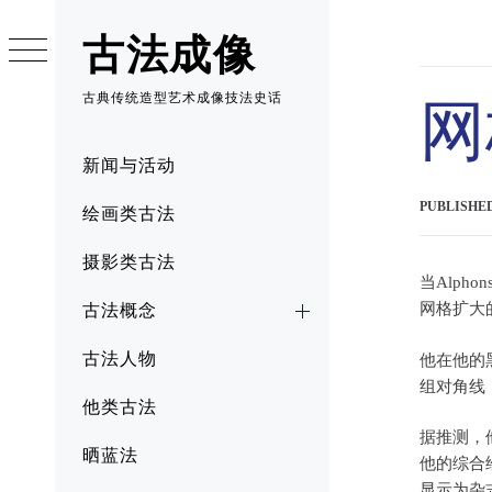
Skip
to
古法成像
content
古典传统造型艺术成像技法史话
网
Primary
新闻与活动
Menu
PUBLISHE
绘画类古法
摄影类古法
当Alph
网格扩大
古法概念
古法人物
他在他的
组对角线
他类古法
据推测，
晒蓝法
他的综合
显示为杂