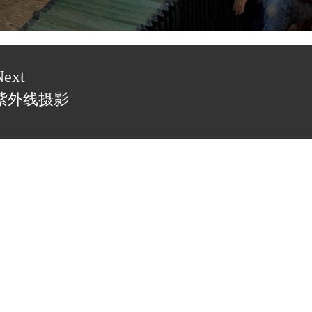
ost:
Next
紫外线摄影
ext
ost: