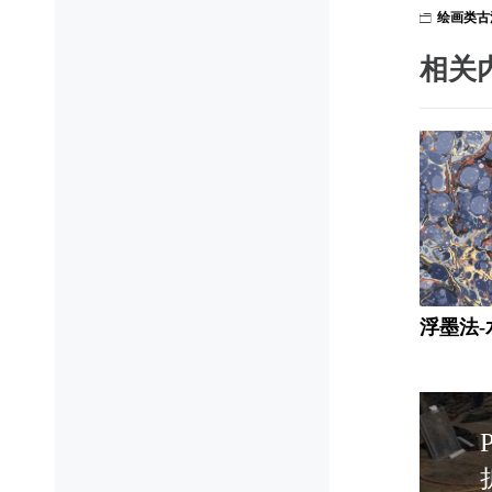
绘画类古
相关
浮墨法-
文
P
章
P