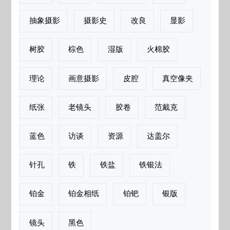
抽象摄影
摄影史
改良
显影
树胶
棕色
湿版
火棉胶
理论
画意摄影
皮腔
真空像夹
纸张
老镜头
胶卷
范戴克
蓝色
访谈
资源
达盖尔
针孔
铁
铁盐
铁银法
铂金
铂金相纸
铂钯
银版
镜头
黑色