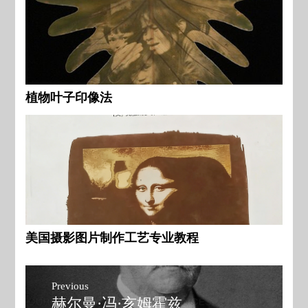
植物叶子印像法
美国摄影图片制作工艺专业教程
文
Previous
章
赫尔曼·冯·亥姆霍兹
Previous