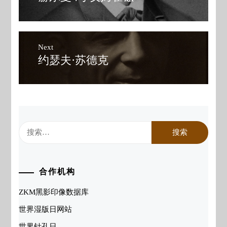
post:
导
航
Next
约瑟夫·苏德克
Next
post:
搜
索：
合作机构
ZKM黑影印像数据库
世界湿版日网站
世界针孔日