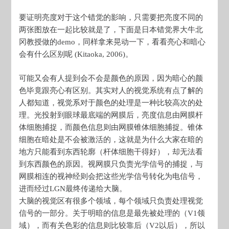
要证明亮度对于这个错觉的影响，只需要把亮度不同的
两张图放在一起比较就是了，下面是日本错觉界大牛北
冈教授做的demo，同样拿来晃动一下，看看亮心和暗心
会有什么区别呢 (Kitaoka, 2006)。
可能又会有人提到会不会是颜色的原因，因为暗心的颜
色毕竟跟亮心有区别。其实对人的视觉系统有点了解的
人都知道，视觉系对于颜色的处理是一种比较高次的处
理。光投射到眼球最底端的网膜后，亮度信息由网膜杆
体细胞捕捉，而颜色信息则由网膜锥体细胞捕捉。锥体
细胞在暗处是不会被激活的，这就是为什么大家在暗的
地方只能看到东西轮廓（杆体细胞干得好），却无法看
到东西颜色的原因。视网膜只负责光学信号的捕捉，与
网膜相连的视神经则会把这些光学信号转化为电信号，
进而经过LGN最终传递给大脑。
大脑的视觉区有很多个领域，每个领域只负责处理视觉
信号的一部分。关于明暗的信息是最先被处理的（V1领
域），而有关色彩的信息则比较靠后（V2以后），所以