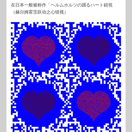
在日本一般被称作「ヘルムホルツの踊るハート錯視
（赫尔姆霍茨跃动之心错视）