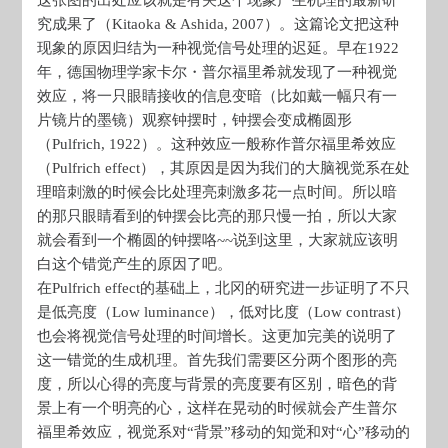
这张图的出处应该就是有关这个现象产生机理的最新研
究成果了（Kitaoka & Ashida, 2007）。这篇论文把这种
现象的原因归结为一种视觉信号处理的迟延。早在1922
年，德国物理学家卡尔・普尔福里希就发现了一种视觉
效应，将一只眼睛接收的信息变暗（比如戴一幅只有一
片镜片的墨镜）观察钟摆时，钟摆会变成椭圆形
（Pulfrich, 1922）。这种效应一般称作普尔福里希效应
（Pulfrich effect），其原因是因为我们的大脑视觉系在处
理暗刺激的时候会比处理亮刺激多花一点时间。所以暗
的那只眼睛看到的钟摆会比亮的那只慢一拍，所以大家
就会看到一个椭圆的钟摆咯~~说到这里，大家就应该明
白这个错觉产生的原因了吧。
在Pulfrich effect的基础上，北冈的研究进一步证明了不只
是低亮度（Low luminance），低对比度（Low contrast）
也会将视觉信号处理的时间增长。这更加完美的说明了
这一错觉的生成机理。首先我们需要区分两个图形的亮
度，所以心得的亮度与背景的亮度要有区别，暗色的背
景上有一个明亮的心，这样在晃动的时候就会产生普尔
福里希效应，视觉系对“背景”移动的知觉和对“心”移动的