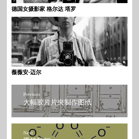
德国女摄影家 格尔达 塔罗
薇薇安·迈尔
文
Previous
章
大幅胶片片夾制作图纸
Previous
post:
导
航
Next