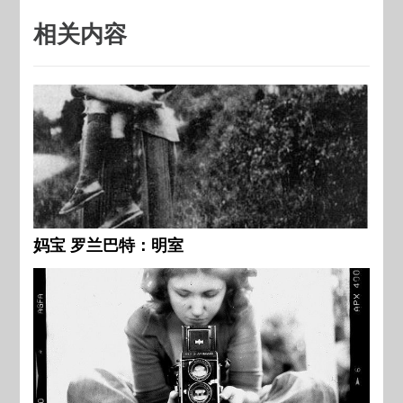
相关内容
妈宝 罗兰巴特：明室