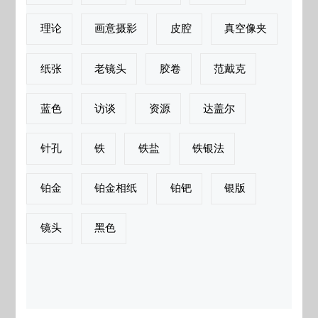
理论
画意摄影
皮腔
真空像夹
纸张
老镜头
胶卷
范戴克
蓝色
访谈
资源
达盖尔
针孔
铁
铁盐
铁银法
铂金
铂金相纸
铂钯
银版
镜头
黑色