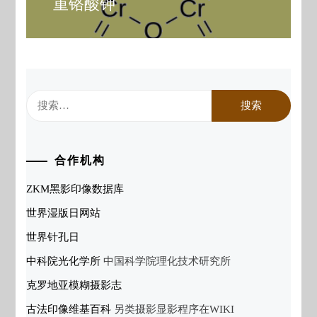
重铬酸钾
Next
post:
搜
索：
合作机构
ZKM黑影印像数据库
世界湿版日网站
世界针孔日
中科院光化学所
中国科学院理化技术研究所
克罗地亚模糊摄影志
古法印像维基百科
另类摄影显影程序在WIKI