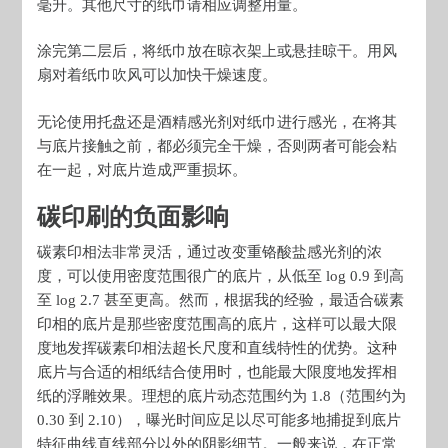
毫升。其他尺寸的纸巾请相应调整用量。
涂完第二层后，将纸巾放在晾衣架上或悬挂晾干。用风
扇对着纸巾吹风可以加快干燥速度。
无论使用托盘还是酒精感光剂对纸巾进行感光，在将其
与底片接触之前，都必须完全干燥，否则两者可能会粘
在一起，对底片造成严重损坏。
碳印刷的负面影响
碳素印相法非常灵活，通过改变重铬酸盐感光剂的浓
度，可以使用密度范围很广的底片，从低至 log 0.9 到高
至 log 2.7 甚至更高。然而，根据我的经验，最适合碳素
印相的底片是那些密度范围高的底片，这样可以最大限
度地发挥碳素印相法超长尺度和直线特性的优势。这种
底片与合适的相纸结合使用时，也能最大限度地发挥相
纸的浮雕效果。理想的底片动态范围约为 1.8（范围约为
0.30 到 2.10），曝光时间应足以尽可能多地捕捉到底片
特征曲线直线部分以外的阴影细节。一般来说，在正常