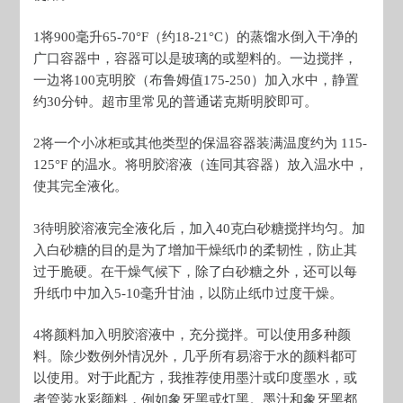
1
将900毫升65-70°F（约18-21°C）的蒸馏水倒入干净的
广口容器中，容器可以是玻璃的或塑料的。一边搅拌，
一边将100克明胶（布鲁姆值175-250）加入水中，静置
约30分钟。超市里常见的普通诺克斯明胶即可。
2
将一个小冰柜或其他类型的保温容器装满温度约为 115-
125°F 的温水。将明胶溶液（连同其容器）放入温水中，
使其完全液化。
3
待明胶溶液完全液化后，加入40克白砂糖搅拌均匀。加
入白砂糖的目的是为了增加干燥纸巾的柔韧性，防止其
过于脆硬。在干燥气候下，除了白砂糖之外，还可以每
升纸巾中加入5-10毫升甘油，以防止纸巾过度干燥。
4
将颜料加入明胶溶液中，充分搅拌。可以使用多种颜
料。除少数例外情况外，几乎所有易溶于水的颜料都可
以使用。对于此配方，我推荐使用墨汁或印度墨水，或
者管装水彩颜料，例如象牙黑或灯黑。墨汁和象牙黑都