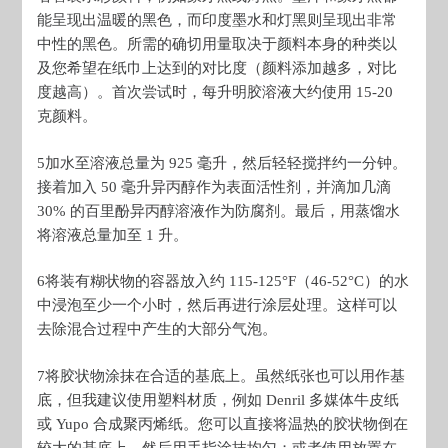
能呈现出温暖的黑色，而印度墨水和灯黑则呈现出非常
中性的黑色。所需的确切用量取决于颜料本身的种类以
及您希望在纸巾上达到的对比度（颜料添加越多，对比
度越高）。首次尝试时，每升明胶溶液大约使用 15-20
克颜料。
5
加水至溶液总量为 925 毫升，然后轻轻搅拌约一分钟。
接着加入 50 毫升异丙醇作为表面活性剂，并滴加几滴
30% 的百里酚异丙醇溶液作为防腐剂。最后，用蒸馏水
将溶液总量加至 1 升。
6
将装有糊状物的容器放入约 115-125°F（46-52°C）的水
中浸泡至少一个小时，然后再进行涂层处理。这样可以
去除混合过程中产生的大部分气泡。
7
将胶状物涂抹在合适的基底上。虽然纸张也可以用作基
底，但我建议使用塑料材质，例如 Denril 多媒体牛皮纸
或 Yupo 合成聚丙烯纸。您可以直接将温热的胶状物倒在
较大的基底上，然后用手指涂抹均匀；或者使用放置在