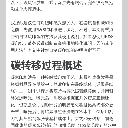
以下。该碳纸质量上乘，涂层光滑均匀，完全没有气泡
和其他表面瑕疵。
我强烈建议任何对碳印感兴趣的人，在尝试自制碳印纸
之前，先使用B&S碳印纸进行练习。不过，本文将重点
介绍自制碳印纸的方法及其使用说明。如果您使用B&S
碳印纸，请务必遵循制造商提供的操作说明，因为其使
用方法与本文中针对自制碳印纸的说明有所不同。
碳转移过程概述
碳素印相法是一种接触式印相工艺，其最终成像效果是
将颜料悬浮在明胶中，然后印制在最终载体（通常是纸
张）上。制作过程是将底片与感光碳素纸接触，并用紫
外光源曝光。曝光后，明胶会根据底片的密度直接硬
化，也就是说，阴影部分的明胶硬化程度比高光部分更
严重。曝光后，将碳素纸短暂浸泡在冷水中，然后用刮
刀将其压贴到纸张或塑料载体上。大约30分钟后，将连
同载体的碳素纸转移到约40摄氏度（105华氏度）的水中