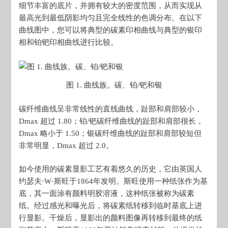
细节丰富的底片，并拥有较大的密度范围，从而实现从
最高光到最低阴影均匀且完全线性的色调分布。在以下
曲线图中，您可以将典型的碳素​​印相曲线与典型的银印
相和铂钯印相曲线进行比较。
图 1. 曲线族。碳、铂/钯和银
碳纤维曲线呈非常线性的直线曲线，趾部和肩部较小，
Dmax 超过 1.80；铂/钯碳纤维曲线的趾部和肩部很长，
Dmax 略小于 1.50；银碳纤维曲线的趾部和肩部较短但
非常明显，Dmax 超过 2.0。
如今使用的碳素显影工艺有着悠久的历史，它由英国人
约瑟夫·W·斯旺于1864年发明。斯旺使用一种纸张作为基
底，其一面涂有颜料明胶溶液，这种纸张被称为碳素
纸。经过感光和曝光后，将碳素纸转移到临时基底上进
行显影。干燥后，显影出的颜料图像再转移到最终的纸