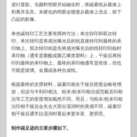
进行显影。当颜料明胶开始融化时，将碳素纸从载体上
剥离并丢弃。未硬化的明胶会慢慢从载体上洗去，留下
凸起的影像。
单色碳转印工艺主要有两种方法：单次转印和双次转
印。单次转印是将感光曝光后的纸直接转印到最终的承
印物上。双次转印则是先将感光曝光后的纸转印到临时
承印物（通常是聚酯或聚乙烯类塑料）上，干燥后再转
印到最终的承印物上。最终的承印物通常是纸张，但也
可能是玻璃、金属或各种合成纸。
根据最终的支撑材料，碳素印相在干燥后密度会略有增
加，但这与卡利印相法、粉末/粉末印相法或范戴克印相
法等工艺的密度增加截然不同。而且，与粉末/粉末印相
法印相干燥后会失去大部分湿润时的美感不同，碳素印
相干燥后通常比湿润时看起来更丰富、更明亮。
制作碳足迹的主要步骤如下。