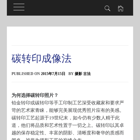
Skip
to
content
碳转印成像法
PUBLISHED ON
2015年7月15日
BY
摄影 古法
为何选择碳转印照片？
铂金转印或碳转印等手工印制工艺深受收藏家和要求严
苛的艺术家青睐，能够完美展现优秀照片应有的美感。
碳转印工艺起源于19世纪末，如今仍有少数人精于此
道，他们将品质和艺术性置于一切之上。碳转印以其卓
越的保存稳定性、丰富的阴影、清晰度和奢华的质感而