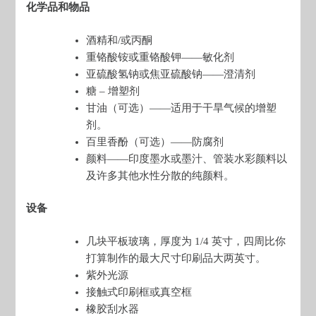
化学品和物品
酒精和/或丙酮
重铬酸铵或重铬酸钾——敏化剂
亚硫酸氢钠或焦亚硫酸钠——澄清剂
糖 – 增塑剂
甘油（可选）——适用于干旱气候的增塑
剂。
百里香酚（可选）——防腐剂
颜料——印度墨水或墨汁、管装水彩颜料以
及许多其他水性分散的纯颜料。
设备
几块平板玻璃，厚度为 1/4 英寸，四周比你
打算制作的最大尺寸印刷品大两英寸。
紫外光源
接触式印刷框或真空框
橡胶刮水器