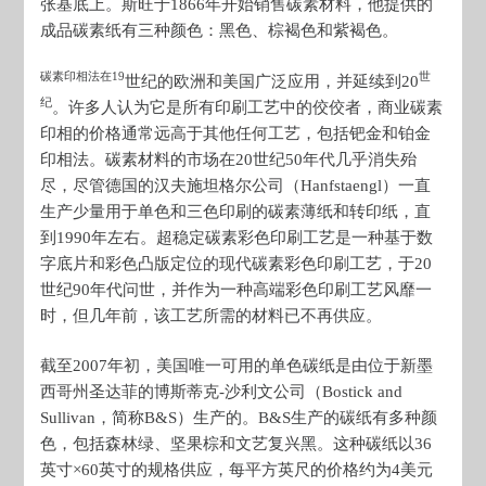
张基底上。斯旺于1866年开始销售碳素材料，他提供的
成品碳素纸有三种颜色：黑色、棕褐色和紫褐色。
碳素印相法在19
世
世纪的欧洲和美国广泛应用，并延续到20
纪
。许多人认为它是所有印刷工艺中的佼佼者，商业碳素
印相的价格通常远高于其他任何工艺，包括钯金和铂金
印相法。碳素材料的市场在20世纪50年代几乎消失殆
尽，尽管德国的汉夫施坦格尔公司（Hanfstaengl）一直
生产少量用于单色和三色印刷的碳素薄纸和转印纸，直
到1990年左右。超稳定碳素彩色印刷工艺是一种基于数
字底片和彩色凸版定位的现代碳素彩色印刷工艺，于20
世纪90年代问世，并作为一种高端彩色印刷工艺风靡一
时，但几年前，该工艺所需的材料已不再供应。
截至2007年初，美国唯一可用的单色碳纸是由位于新墨
西哥州圣达菲的博斯蒂克-沙利文公司（Bostick and
Sullivan，简称B&S）生产的。B&S生产的碳纸有多种颜
色，包括森林绿、坚果棕和文艺复兴黑。这种碳纸以36
英寸×60英寸的规格供应，每平方英尺的价格约为4美元