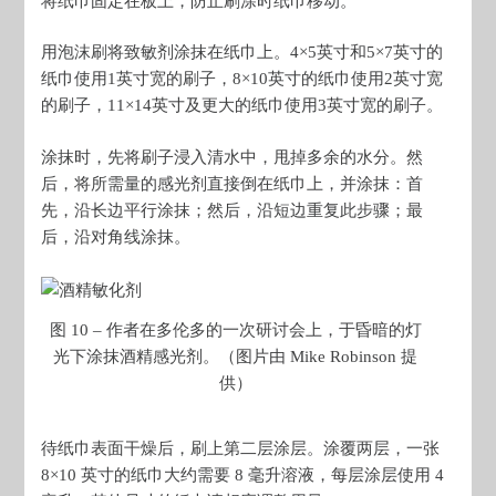
将纸巾固定在板上，防止刷涂时纸巾移动。
用泡沫刷将致敏剂涂抹在纸巾上。4×5英寸和5×7英寸的
纸巾使用1英寸宽的刷子，8×10英寸的纸巾使用2英寸宽
的刷子，11×14英寸及更大的纸巾使用3英寸宽的刷子。
涂抹时，先将刷子浸入清水中，甩掉多余的水分。然
后，将所需量的感光剂直接倒在纸巾上，并涂抹：首
先，沿长边平行涂抹；然后，沿短边重复此步骤；最
后，沿对角线涂抹。
图 10 – 作者在多伦多的一次研讨会上，于昏暗的灯
光下涂抹酒精感光剂。（图片由 Mike Robinson 提
供）
待纸巾表面干燥后，刷上第二层涂层。涂覆两层，一张
8×10 英寸的纸巾大约需要 8 毫升溶液，每层涂层使用 4