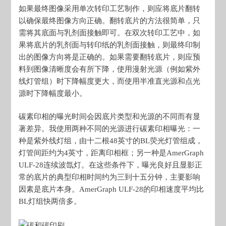
如果最终图像采用单次转印工艺制作，则应将底片翻转
以确保最终图像方向正确。翻转底片的方法很简单，只
需将其底面与乳剂面接触即可。在双次转印工艺中，如
果将底片的乳剂面与转印纸的乳剂面接触，则最终印制
出的图像方向将是正确的。如果需要翻转底片，则应预
料到图像清晰度会有所下降，使用漫射光源（例如紫外
线灯管组）时下降幅度更大，而使用半准直光源和点光
源时下降幅度最小。
碳素印相的曝光时间会因底片类型和光源的不同而有显
著差异。我使用两种不同的光源进行碳素印相曝光：一
种是紫外线灯组，由十二根48英寸的BL荧光灯管组成，
灯管间距约为4英寸，距离印相框；另一种是AmerGraph
ULF-28连续波氙灯。在这些条件下，曝光良好且显影正
常的底片的典型印相时间约为三到十五分钟，主要影响
因素是底片本身。AmerGraph ULF-28的印相速度平均比
BL灯组快两倍多。