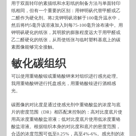
用于双面转印的素描纸和水彩纸的制备方法与单面转印
纸相同，但有一个重要的区别：用钾明矾代替甲醛或乙
二醛作为硬化剂。将2克钾明矾溶解于100毫升温水中，
然后将约5毫升该溶液加入到每75-100毫升涂布液中。用
钾明矾硬化的纸张，其明胶的膨胀程度远大于用甲醛或
乙二醛硬化的纸张，从而使纸张与临时塑料基底上的碳
素图像能够完全接触。
敏化碳组织
可以使用重铬酸铵或重铬酸钾来对组织进行感光处理。
我用重铬酸钾进行托盘感光，用重铬酸铵进行酒精感
光。
碳图像的对比度是通过使感光剂中重铬酸盐的浓度与底
片的密度范围（DR）相匹配来控制的：高对比度底片使
用高浓度重铬酸盐溶液；低对比度底片使用低浓度重铬
酸盐溶液。根据组织本身的对比度和底片的密度范围，
合适的浓度范围可低至0.25%，高至4%-6%。感光剂的浓