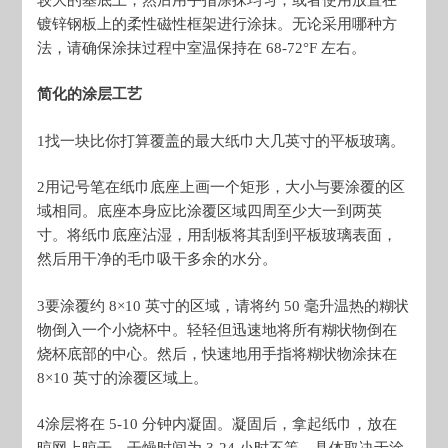
镀锌钢板上的柔性磁性框架进行涂抹。无论采用哪种方
法，请确保涂抹过程中室温保持在 68-72°F 左右。
简化的涂层工艺
1
找一块比你打算覆盖的最大纸巾大几英寸的平板玻璃。
2
用记号笔在纸巾底座上画一个矩形，大小与要涂覆的区
域相同。底座本身应比涂覆区域四周至少大一到两英
寸。将纸巾底座沾湿，用刮板将其刮到平板玻璃表面，
然后用干净的毛巾吸干多余的水分。
3
要涂覆约 8×10 英寸的区域，请将约 50 毫升温热的糊状
物倒入一个小烧杯中。轻轻但迅速地将所有糊状物倒在
烧杯底部的中心。然后，快速地用手指将糊状物涂抹在
8×10 英寸的涂覆区域上。
4
涂层将在 5-10 分钟内凝固。凝固后，拿起纸巾，放在