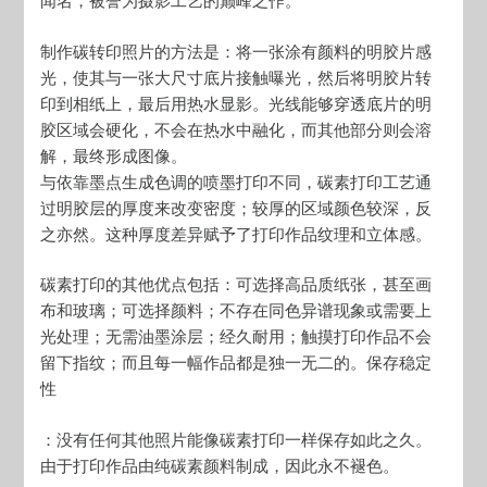
闻名，被誉为摄影工艺的巅峰之作。
制作碳转印照片的方法是：将一张涂有颜料的明胶片感
光，使其与一张大尺寸底片接触曝光，然后将明胶片转
印到相纸上，最后用热水显影。光线能够穿透底片的明
胶区域会硬化，不会在热水中融化，而其他部分则会溶
解，最终形成图像。
与依靠墨点生成色调的喷墨打印不同，碳素打印工艺通
过明胶层的厚度来改变密度；较厚的区域颜色较深，反
之亦然。这种厚度差异赋予了打印作品纹理和立体感。
碳素打印的其他优点包括：可选择高品质纸张，甚至画
布和玻璃；可选择颜料；不存在同色异谱现象或需要上
光处理；无需油墨涂层；经久耐用；触摸打印作品不会
留下指纹；而且每一幅作品都是独一无二的。保存稳定
性
：没有任何其他照片能像碳素打印一样保存如此之久。
由于打印作品由纯碳素颜料制成，因此永不褪色。