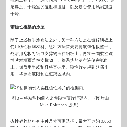
晾网上晾干。干燥时间为 3-24 小时不等，具体取决于涂
层厚度、干燥室的温度和湿度，以及是否使用风扇加速
干燥。
带磁性框架的涂层
除了上述徒手涂布法之外，另一种方法是在镀锌钢板上
使用磁性标牌材料。这种方法首先要将镀锌钢板整平，
然后用刮板将纸巾支撑物压在钢板上，再将一圈柔性磁
性片材框覆盖在支撑物上。将温热的涂布液倒在纸巾
上，然后用手或刮杆将其抹平。磁性片材起到阻挡作
用，将涂布液限制在框架区域内。
图 3 – 将粘稠物倒入柔性磁性薄片框架内。（图片由
Mike Robinson 提供）
磁性标牌材料有多种尺寸可供选择，最大可达约 0.060