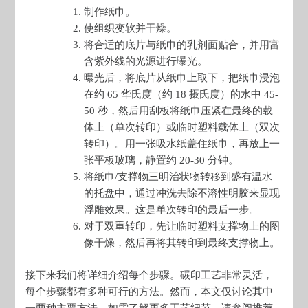
制作纸巾。
使组织变软并干燥。
将合适的底片与纸巾的乳剂面贴合，并用富
含紫外线的光源进行曝光。
曝光后，将底片从纸巾上取下，把纸巾浸泡
在约 65 华氏度（约 18 摄氏度）的水中 45-
50 秒，然后用刮板将纸巾压紧在最终的载
体上（单次转印）或临时塑料载体上（双次
转印）。用一张吸水纸盖住纸巾，再放上一
张平板玻璃，静置约 20-30 分钟。
将纸巾/支撑物三明治状物转移到盛有温水
的托盘中，通过冲洗去除不溶性明胶来显现
浮雕效果。这是单次转印的最后一步。
对于双重转印，先让临时塑料支撑物上的图
像干燥，然后再将其转印到最终支撑物上。
接下来我们将详细介绍每个步骤。碳印工艺非常灵活，
每个步骤都有多种可行的方法。然而，本文仅讨论其中
一两种主要方法。如需了解更多工艺细节，请参阅推荐