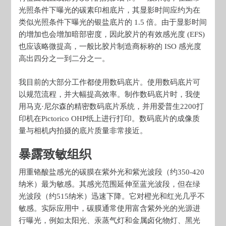
光照条件下曝光的碳素印相底片，其显影时间应约为在
类似光照条件下曝光的银盐底片的 1.5 倍。由于显影时间
的增加也会增加暗部密度，因此胶片的有效感光度 (EFS)
也应该略微提高，一般比胶片制造商标称的 ISO 感光度
高出四分之一到二分之一。
我目前的大部分工作都使用数码底片。使用数码底片可
以规范流程，并大幅提高效率。制作数码底片时，我使
用马克·尼尔森的精密数码底片系统，并用爱普生2200打
印机在Pictorico OHP纸上进行打印。数码底片的成像质
量与相机内拍摄的底片质量非常接近。
暴露致敏组织
用重铬酸盐感光的碳膜在紫外光和紫光波段（约350-420
纳米）最为敏感。其感光范围延伸至蓝光波段，但在绿
光波段（约515纳米）迅速下降。它对橙光和红光几乎不
敏感。实际应用中，碳膜通常使用富含紫外光的光源进
行曝光，例如太阳光、汞蒸气灯和金属卤化物灯、黑光