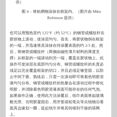
图 4 – 将粘稠物涂抹在框架内。（图片由 Mike
Robinson 提供）
也可以用预热至约 125°F（约 52°C）的钢管或螺纹杆在
胶状物上滚动，使涂层均匀。首先，将胶状物倒在框架
的一端，并迅速将其涂抹在待涂覆表面的约 2/3 处。然
后，将钢管或螺纹杆（两侧由磁性薄片材料的厚度支
撑）从框架的一端滚动到另一端，覆盖在胶状物上。此
操作可使涂层在底部均匀分布。钢管或螺纹杆的长度必
须足以完全覆盖框架的切口，并且必须足够坚固，以防
止中间下垂。熟练后，只需一次滚动即可将着色明胶溶
液均匀分布。钢管或螺纹杆的热量会在滚动过程中熔化
明胶，并消除着色明胶溶液表面可能存在的任何气泡。
如果操作正确，使用此方法涂覆后，纸巾表面将如玻璃
般光滑。当明胶凝固后，用牙签或铅笔尖等尖锐物沿着
面具边缘划一圈，提起纸巾并将其转移到干燥的筛网
上。