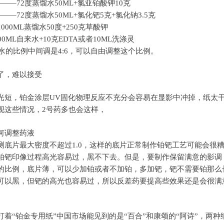
——–72度蒸馏水50ML+氯亚铂酸钾10克
——–72度蒸馏水50ML+氯化钯5克+氯化钠3.5克
000ML蒸馏水50度+250克草酸钾
00ML自来水+10克EDTA或者10ML洗涤灵
#药水的比例中间调是4:6，可以自由调整这个比例。
了，难以接受
光短，铂金涂层UV固化物理反应不充分会容易在显影中冲掉，纸太
现这些情况，2号药多也会这样，
何调整药液
测底片最大密度不超过1.0，这样的底片正常制作铂钯工艺可能会很
铂钯印像过程高光容易过，黑不下去。但是，要制作保留满意的影调
的比例，底片薄，可以少加铂或者不加铂，多加钯，钯不需要铂那么
可以黑，但钯的高光也容易过，所以反差药要提高些效果还是会很满
。
打着“铂金专用纸”中国市场能见到的是“百合”和康颂的“阿诗”，两种