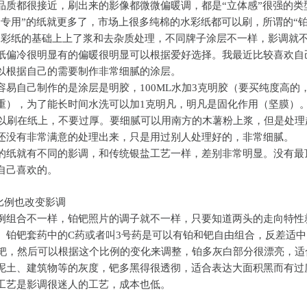
品质都很接近，刷出来的影像都微微偏暖调，都是“立体感”很强的类
金专用”的纸就更多了，市场上很多纯棉的水彩纸都可以刷，所谓的“
水彩纸的基础上上了浆和去杂质处理，不同牌子涂层不一样，影调就
纸偏冷很明显有的偏暖很明显可以根据爱好选择。我最近比较喜欢自
以根据自己的需要制作非常细腻的涂层。
容易自己制作的是涂层是明胶，100ML水加3克明胶（要买纯度高的
重），为了能长时间水洗可以加1克明凡，明凡是固化作用（坚膜）
可以刷在纸上，不要过厚。要细腻可以用南方的木薯粉上浆，但是处理
还没有非常满意的处理出来，只是用过别人处理好的，非常细腻。
的纸就有不同的影调，和传统银盐工艺一样，差别非常明显。没有最
自己喜欢的。
的比例也改变影调
例组合不一样，铂钯照片的调子就不一样，只要知道两头的走向特性
。铂钯套药中的C药或者叫3号药是可以有铂和钯自由组合，反差适中
6钯，然后可以根据这个比例的变化来调整，铂多灰白部分很漂亮，适
泥土、建筑物等的灰度，钯多黑得很透彻，适合表达大面积黑而有过
工艺是影调很迷人的工艺，成本也低。