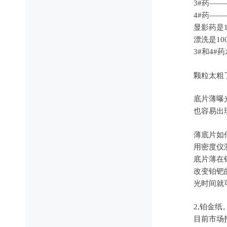
3#药——
4#药——
显影药是1
漂洗是10
3#和4
颗粒太粗
底片薄曝
也容易出
薄底片如
用密度仪
底片薄在
改变铂钯
光时间就
2,铂金纸
目前市场