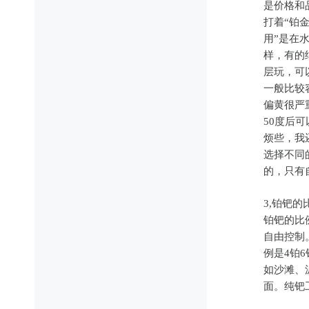
是价格和
打着“铂
用”是在
样，有的
层玩，可
一般比较
偏黄很严
50度后
烦些，我
选择不同
的，只有
3,铂钯
铂钯的比
自由控制
例是4铂
如沙滩、
面。纯钯