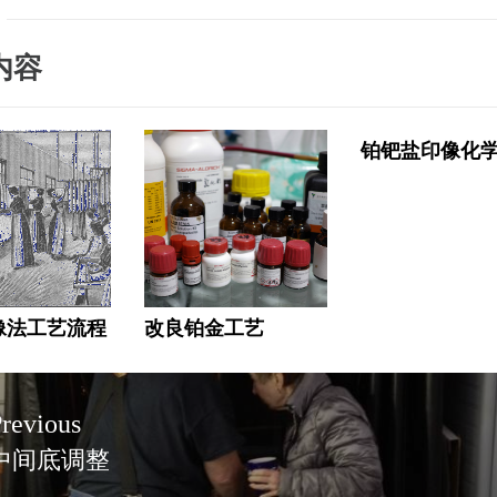
内容
铂钯盐印像化
像法工艺流程
改良铂金工艺
revious
中间底调整
revious