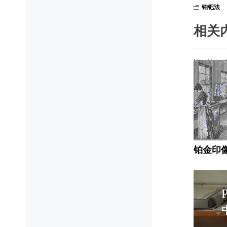
铂钯法
相关
铂金印
文
P
章
P
导