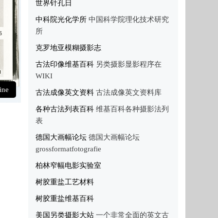
世界针孔日
中科院光化学所
中国科学院理化技术研究
所
克罗地亚模糊摄影志
古法印像维基百科
另类摄影显影程序在
WIKI
ine
古法成像英文资料
古法成像英文资料库
各种古法列表百科
维基百科各种摄影法列
表
德国大画幅论坛
德国大画幅论坛
grossformatfotografie
柏林窄幅电影实验室
树胶重盐工艺材料
树胶重盐维基百科
美国另类摄影大站
一个非常全面的英文古