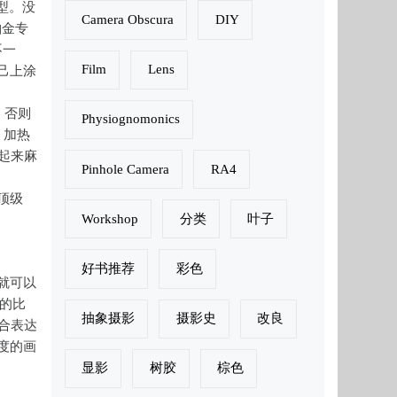
型。没
Camera Obscura
DIY
铂金专
不一
Film
Lens
己上涂
，否则
Physiognomonics
。加热
起来麻
Pinhole Camera
RA4
顶级
Workshop
分类
叶子
好书推荐
彩色
就可以
的比
抽象摄影
摄影史
改良
合表达
度的画
显影
树胶
棕色