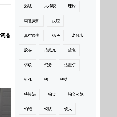
湿版
火棉胶
理论
画意摄影
皮腔
学药品
真空像夹
纸张
老镜头
胶卷
范戴克
蓝色
访谈
资源
达盖尔
针孔
铁
铁盐
铁银法
铂金
铂金相纸
铂钯
银版
镜头