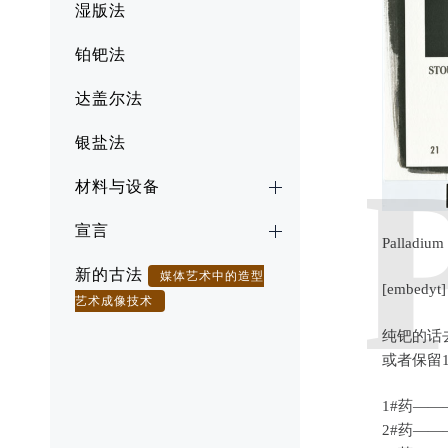
湿版法
铂钯法
达盖尔法
银盐法
材料与设备
宣言
Palladium
新的古法
媒体艺术中的造型
[embedyt]
艺术成像技术
纯钯的话
或者保留
1#药——
2#药——