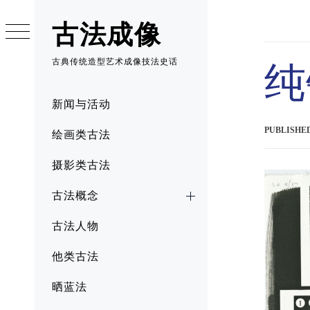
Skip
to
古法成像
content
古典传统造型艺术成像技法史话
纯
Primary
新闻与活动
Menu
PUBLISHE
绘画类古法
摄影类古法
古法概念
古法人物
他类古法
晒蓝法