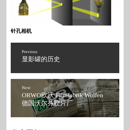
针孔相机
文
Previous
章
显影罐的历史
Previous
post:
导
航
Next
ORWO欧沃 Filmfabrik Wolfen
Next
post:
德国沃尔芬胶片厂