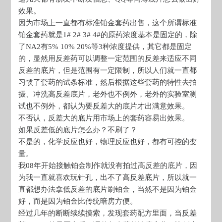
效果。
因为市场上一直都有标准铂金套药出售，这个所谓标准
铂金套药就是1# 2# 3# 4#的原药浓度基本是固定的，除
了NA2有5% 10% 20%等3种浓度提供，其它都是固定
的，显然用反差药可以调整一定范围的反差来适应不同
反差的底片，但是范围有一定限制，所以人们就一直都
习惯了套药的试条标准，然后根据这些套药的特性去拍
摄、冲洗高反差底片，老外也不例外，老外的实验室测
试也不例外，都认为要反差大的底片才出满意效果。
不否认，反差大的底片用市场上的套药容易出效果。
如果反差低的底片怎么办？不刷了？
不是的，化学反应也好，物理反应也好，都有可控的变
量。
我08年开始接触铂金制作就没有拍过高反差的底片，因
为我一直就喜欢玩针孔，出不了高反差底片，所以就一
直都想办法拿低反差的底片刷铂金，当然不是因为铂金
好，而是因为铂金比传统暗房方便。
经过几年的断断续续摸索，发现套药配方里面，当反差