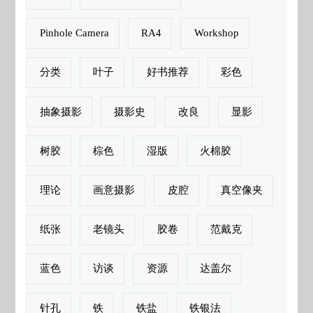
Pinhole Camera
RA4
Workshop
分类
叶子
好书推荐
彩色
抽象摄影
摄影史
改良
显影
树胶
棕色
湿版
火棉胶
理论
画意摄影
皮腔
真空像夹
纸张
老镜头
胶卷
范戴克
蓝色
访谈
资源
达盖尔
针孔
铁
铁盐
铁银法