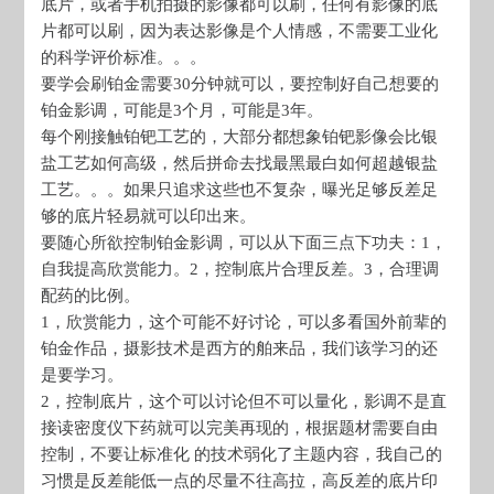
底片，或者手机拍摄的影像都可以刷，任何有影像的底
片都可以刷，因为表达影像是个人情感，不需要工业化
的科学评价标准。。。
要学会刷铂金需要30分钟就可以，要控制好自己想要的
铂金影调，可能是3个月，可能是3年。
每个刚接触铂钯工艺的，大部分都想象铂钯影像会比银
盐工艺如何高级，然后拼命去找最黑最白如何超越银盐
工艺。。。如果只追求这些也不复杂，曝光足够反差足
够的底片轻易就可以印出来。
要随心所欲控制铂金影调，可以从下面三点下功夫：1，
自我提高欣赏能力。2，控制底片合理反差。3，合理调
配药的比例。
1，欣赏能力，这个可能不好讨论，可以多看国外前辈的
铂金作品，摄影技术是西方的舶来品，我们该学习的还
是要学习。
2，控制底片，这个可以讨论但不可以量化，影调不是直
接读密度仪下药就可以完美再现的，根据题材需要自由
控制，不要让标准化 的技术弱化了主题内容，我自己的
习惯是反差能低一点的尽量不往高拉，高反差的底片印