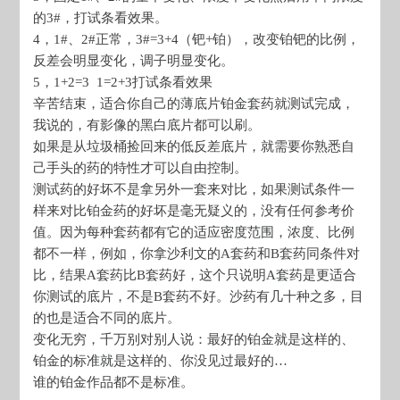
的3#，打试条看效果。
4，1#、2#正常，3#=3+4（钯+铂），改变铂钯的比例，
反差会明显变化，调子明显变化。
5，1+2=3 1=2+3打试条看效果
辛苦结束，适合你自己的薄底片铂金套药就测试完成，
我说的，有影像的黑白底片都可以刷。
如果是从垃圾桶捡回来的低反差底片，就需要你熟悉自
己手头的药的特性才可以自由控制。
测试药的好坏不是拿另外一套来对比，如果测试条件一
样来对比铂金药的好坏是毫无疑义的，没有任何参考价
值。因为每种套药都有它的适应密度范围，浓度、比例
都不一样，例如，你拿沙利文的A套药和B套药同条件对
比，结果A套药比B套药好，这个只说明A套药是更适合
你测试的底片，不是B套药不好。沙药有几十种之多，目
的也是适合不同的底片。
变化无穷，千万别对别人说：最好的铂金就是这样的、
铂金的标准就是这样的、你没见过最好的…
谁的铂金作品都不是标准。