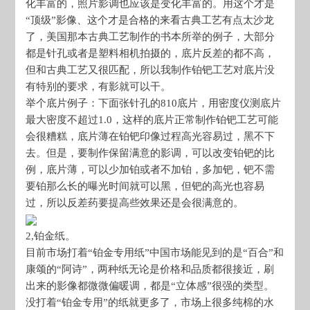
化丰富的，照片影调也应该是变化丰富的。用这个才是
“顶级”影像、这个才是合格的来看古典工艺有点太沙龙
了，美国那本古典工艺制作的书本所举的例子，大部分
都是针孔或者是塑料相机拍摄的，底片反差的都不高，
但和古典工艺又很匹配，所以我制作铂钯工艺对底片没
有特别的要求，有影就可以干。
举个底片例子：下面张针孔的810底片，用密度仪测底片
最大密度不超过1.0，这样的底片正常制作铂钯工艺可能
会很糟糕，底片薄在铂钯印像过程高光容易过，黑不下
去。但是，要制作保留满意的影调，可以改变铂钯的比
例，底片薄，可以少加铂或者不加铂，多加钯，钯不需
要铂那么长的曝光时间就可以黑，但钯的高光也容易
过，所以反差药要提高些效果还是会很满意的。
2,铂金纸。
目前市场打着“铂金专用纸”中国市场能见到的是“百合”和
康颂的“阿诗”，两种纸无论是价格和品质都很接近，刷
出来的影像都微微偏暖调，都是“立体感”很强的类型。
没打着“铂金专用”的纸就更多了，市场上很多纯棉的水