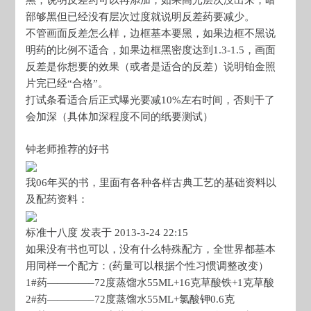
黑，说明反差药可以再添加，如果高光层次没出来，暗
部够黑但已经没有层次过度就说明反差药要减少。
不管画面反差怎么样，边框基本要黑，如果边框不黑说
明药的比例不适合，如果边框黑密度达到1.3-1.5，画面
反差是你想要的效果（或者是适合的反差）说明铂金照
片完已经“合格”。
打试条看适合后正式曝光要减10%左右时间，否则干了
会加深（具体加深程度不同的纸要测试）
钟老师推荐的好书
我06年买的书，里面有各种各样古典工艺的基础资料以
及配药资料：
标准十八度 发表于 2013-3-24 22:15
如果没有书也可以，没有什么特殊配方，全世界都基本
用同样一个配方：(药量可以根据个性习惯调整改变）
1#药————–72度蒸馏水55ML+16克草酸铁+1克草酸
2#药————–72度蒸馏水55ML+氯酸钾0.6克