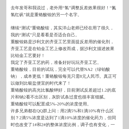
去年发哥和我说过，老外用“氢”调整反差效果很好！“氮
氢红矾”就是重铬酸铵的另一个名字。
继续“测试”重铬酸铵，其实洋山老师已经在用了很久，
我的“测试”只是看看是否适合自己。
重酸铵鉻是沙利文的齐亚工艺里面提反差用的催化剂，
齐亚工艺是在铂金工艺上修改而成，据沙利文描述效果
比铂金工艺要好！
我定了齐亚工艺的药，准备好好玩玩齐亚工艺。
重铬酸铵，目前的试玩，完全可以代替NA2（绿铂酸
钠），成本更低！重铬酸铵每克只需8元人民币。真正可
以做到比银盐便宜的时代来了！
重铬酸铵的高光比氯酸钾好，目前测试反差超过1.2的底
片和钠2看不出区别，灰阶试条过度也很丰富细腻。
重铬酸铵可以配置成5%-20%的浓度使用。
许多兄弟都在QQ群上问：用2滴5%和1滴10%有什么区
别？2滴5%浓度是达到了1滴10%浓度的催化药力，但同
时也改变了1#和2#的整体浓度比例，调子也有变化，一