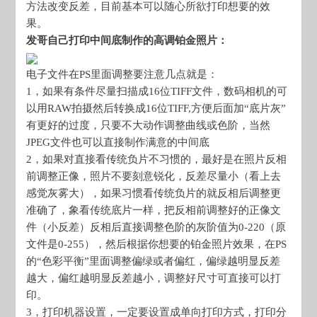
方法改变反差，目前基本可以随心所欲打印想要的效
果。
发哥自己打印中间底制作的高调铂金照片：
电子文件在PS里面调整要注意几点就是：
1，如果有条件尽量扫描成16位TIFF文件，数码相机的可
以用RAW拍摄然后转换成16位TIFF,方便后面加“底片灰”
有更好的过度，只要不大动作调整曲线或色阶，当然
JPEG文件也可以直接制作满意的中间底
2，如果对直接看传统负片不习惯的，最好是在照片反相
前调整正像，照片不要刻意锐化，反差尽量小（看上去
感觉灰雾大），如果习惯看传统负片的就反相后调整更
准确了，象看传统底片一样，把反相前调整好的正像文
件（小反差）反相后直接调整色阶的灰阶值为0-220（原
文件是0-255），然后根据你想要的铂金照片效果，在PS
的“色彩平衡”里面调整偏绿或者偏红，偏绿越明显反差
越大，偏红越明显反差越小，调整好尺寸可直接可以打
印。
3，打印机器设置，一定要设置成单向打印方式，打印分