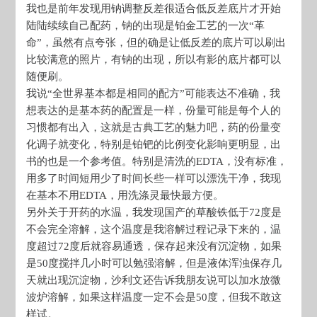
我也是前年发现用钠调整反差很适合低反差底片才开始
陆陆续续自己配药，钠的出现是铂金工艺的一次“革
命”，虽然有点夸张，但的确是让低反差的底片可以刷出
比较满意的照片，有钠的出现，所以有影的底片都可以
随便刷。
我说“全世界基本都是相同的配方”可能表达不准确，我
想表达的是基本药的配置是一样，份量可能是每个人的
习惯都有出入，这就是古典工艺的魅力吧，药的份量变
化调子就变化，特别是铂钯的比例变化影响更明显，出
书的也是一个参考值。特别是清洗的EDTA，没有标准，
用多了时间短用少了时间长些一样可以漂洗干净，我现
在基本不用EDTA，用洗涤灵最快最方便。
另外关于开药的水温，我发现国产的草酸铁低于72度是
不会完全溶解，这个温度是我溶解过程记录下来的，温
度超过72度后就容易通透，保存起来没有沉淀物，如果
是50度搅拌几小时可以勉强溶解，但是液体浑浊保存几
天就出现沉淀物，沙利文还告诉我朋友说可以加水放微
波炉溶解，如果这样温度一定不会是50度，但我不敢这
样试。