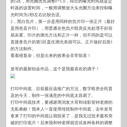
的5区，用光圈优先调整F=1.0，得出的曝光时间就是定
时器的设置时间，一般用调整放大头光圈方法来控制曝
光时间为2秒左右比较合适。
2，黑白负片，第一步是用同样的负片印一张正片（最好
是用色盲片印），用普通全色负片暗房反光处理不好容
易灰雾。印片的测光方法和正片一样，但不同的是可以
直接拿负片的第5区盖住测光表就可以。正片做好后按1
的方法制作。
看着很复杂，但是出来的效果会非常惊喜！
发哥的最新铂金作品，这个是我最喜欢的调子！
打印中间底，目前最应该推广的方法，数字暗房全民普
及的今天，制作一张满意的中间底太容易了。
打印中间底技术，要感谢周润发大哥和绿影室钟老师的
无私奉献！我本人一直使用传统制作中间底，去年发哥
拿来了打印的中间底让我惊呆了，是我见过技术最有突
破的打印底片！后来我和钟老师就尝试各种各样的调整