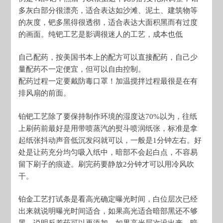
多灰白部分很漂亮，适合表达如沙滩、泥土、建筑物等
的灰度，钯多黑得很透彻，适合表达大面积黑而有过度
的画面。纯钯工艺是影调很迷人的工艺，成本也低
自己配药，按美国书本上的配方可以直接配药，自己少
量配药不一定便宜，但可以自由控制。
配药过程一定要戴防毒口罩！加温搅拌过程最很是在有
排风扇的前面。
铂钯工艺除了要保持制作环境的湿度达70%以为，往纸
上刷药前最好是用带喷蒸汽的熨斗喷润纸张，标准是拿
起纸张抖动声音低沉发闷就可以，一般是1分钟左右。好
处是让药充分均匀吸入纸中，暗部不会起白点，不容易
留下刷子的痕迹。刷完药要静放2分钟才可以用冷风吹
干。
铂金工艺打试条是看高光确定曝光时间，白位层次已经
出来就说明曝光时间适合，如果高光适合暗部黑还不够