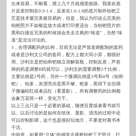
出来容易，不耐看，摆上几个月就感觉烦躁。我喜欢底
片反差控制在0.9-1.4，反差在1.6-1.8的底片制作铂钯工
艺是技术最完美最容易的，但是，我认为印这么完美的
铂钯照片不如银盐放大或者打印更适合，当铂钯照片的
黑和白接近完美的时候就会失去古典的“味道”，当然“味
道”是没法讨论的。
3，合理调配药的比例，目前无论是芦笛老师配制的套药
或者是沙利文公司的套药，配方上都大同小异，都很好
用。沙利文是把铂和钯独立溶解装瓶，控制反差，芦老
师的药是调整B药就可以，沙利文的需要调整2个比例，
主要比例是2号药，另外一个微调比例是3号和4号（铂和
钯）。铂多，灰漂亮但是黑不够。钯多，黑得下去但调
子微偏棕红或者品红（看显影）。所有调整药的比例都
会象万花筒一样，变化万千。
以上三点只是一个必要的基础，随便百度或者看书就可
以。以后讨论的是如何在纸张、显影、清洗的过程中还
可以控制影调，这个也是很好玩地方，不要老对着书本
干活。
中间底，如果用“立体”的感觉去观察铂钯工艺照片，打