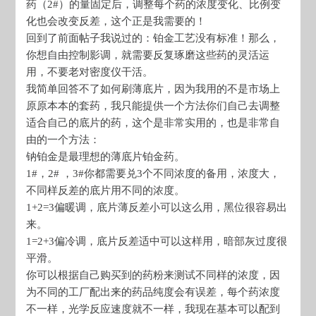
药（2#）的量固定后，调整每个药的浓度变化、比例变
化也会改变反差，这个正是我需要的！
回到了前面帖子我说过的：铂金工艺没有标准！那么，
你想自由控制影调，就需要反复琢磨这些药的灵活运
用，不要老对密度仪干活。
我简单回答不了如何刷薄底片，因为我用的不是市场上
原原本本的套药，我只能提供一个方法你们自己去调整
适合自己的底片的药，这个是非常实用的，也是非常自
由的一个方法：
钠铂金是最理想的薄底片铂金药。
1#，2# ，3#你都需要兑3个不同浓度的备用，浓度大，
不同样反差的底片用不同的浓度。
1+2=3偏暖调，底片薄反差小可以这么用，黑位很容易出
来。
1=2+3偏冷调，底片反差适中可以这样用，暗部灰过度很
平滑。
你可以根据自己购买到的药粉来测试不同样的浓度，因
为不同的工厂配出来的药品纯度会有误差，每个药浓度
不一样，光学反应速度就不一样，我现在基本可以配到