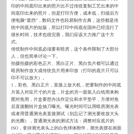
印的中间底印出来的照片比不过传统复制工艺出来的中
间底印出来的照片，但是打印方便，成本低，扫描后方
便电脑“遮挡”，数码文件也轻易制作古典，这些都是传
统中间底片的短版，所以打印中间底在国外已经流行了
很长时间，技术也很完善，我们应该大力推广这个方
式。
传统制作中间底必须要有暗房，这个条件限制了大部分
人，但也简单讨论一下。
拍摄拍摄的彩色正片、黑白正片、黑白负片都可以通过
暗房制作放大成传统负片用来印放（打印的底片只可以
印不可以放大）。
1，彩色、黑白正片，直接上放大机，把要制作的中间底
片装入对应尺寸的片盒，片盒的另一面装入白纸用来构
图对焦用，片盒要想办法作定位和水平垫平，方便对焦
后直接翻转片盒抽刀曝光。曝光时间可以用暗房测光表
或者用普通测光表直接测试（别忘记了测光要收放大头
的光圈），普通测光表的测试方法：调整对应底片的
ISO，拿掉测光表头上的白色球体附件，测光表摆在画面