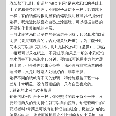
彩纸都可以刷，所谓的“铂金专用”是在水彩纸的基础上
上了浆和去杂质处理，不同牌子涂层不一样，影调就不
一样，有的纸偏冷很明显有的偏暖很明显可以根据爱好
选择。我最近比较喜欢自己上涂层玩，可以根据自己的
需要制作非常细腻的涂层。
一般比较容易自己制作的是涂层是明胶，100ML水加3克
明胶（要买纯度高的，否则偏黄很严重），为了能长时
间水洗可以加1克明凡，明凡是固化作用（坚膜）。加热
50度后可以刷在纸上，不要过厚,如果是一般的水彩纸怕
缩水厉害可以先泡水15分钟。要细腻可以用南方的木薯
粉上浆，但是处理起来麻烦些，我还没有非常满意的处
理出来，只是用过别人处理好的，非常细腻。
选择不同的纸就有不同的影调，和传统银盐工艺一样，
差别非常明显。没有最顶级的，只有自己喜欢的。
3,铂钯的比例也改变影调
铂钯的比例组合不一样，铂钯照片的调子就不一样，只
要知道两头的走向特性就可以自由控制。铂钯套药中的C
药或者叫3号药是可以有铂和钯自由组合，反差适中的比
例是4铂6钯，然后可以根据这个比例的变化来调整，铂