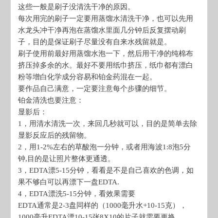
这些一般是刷子没清洗干净的原因。
每次用完的刷子一定要用蒸馏水清洗干净，也可以先用
水龙头冲干净再泡在蒸馏水里面几分钟后反复摆动刷
子，目的是保证刷子尽量没有自来水残留就是。
刷子使用前最好用蒸馏水泡一下，然后用干净的纯棉布
挤压掉多余的水。最好不要用纸巾挤压，纸巾都有漂白
粉等增白化学成分容易和铂金药混在一起。
要作品自己满意，一定要注意每个步骤的细节。
铂金清洗也要注意：
显影后：
1，用清水清洗一次，来回几秒就可以，目的是简单去除
显影反应后的残留物。
2，用1-2%左右的草酸泡一分钟，或者用海波1:8泡5分
钟,目的是让照片整体更通透。
3，EDTA漂5-15分钟，看看是不是自己喜欢的色调，如
果不够白可以再漂下一盘EDTA.
4，EDTA漂洗5-15分钟，看效果需要
EDTA通常是2-3盘同样的（1000毫升水+10-15克），
1000毫升EDTA漂10-15张8X10的片子就需要更换。