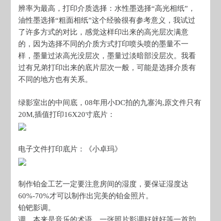
辨率为最高，打印介质选择：水性墨选择“高光相纸”，
油性墨选择“粗面相纸”这个经验很有参考意义，我试过
了许多方式的对比，感觉这样印出来的高光层次满意
的，因为选择不同的介质方式打印喷头喷的墨量不一
样，墨量过浓高光没层次，墨量过淡暗部没层次。我看
过有兄弟打印出来的底片层次一般，可能是选择介质有
不同的地方也有关系。
绿影室出的中间底，08年用小DC拍的九寨沟,原文件只有
20M,插值打印16X20寸底片：
电子文件打印底片：《小卓玛》
制作铂金工艺一定要注意房间的湿度，要保证湿度达
60%-70%才可以制作出完美的铂金照片。
铂钯影调。
调，本来是音乐的术语，一张照片影调好就好等一首韵