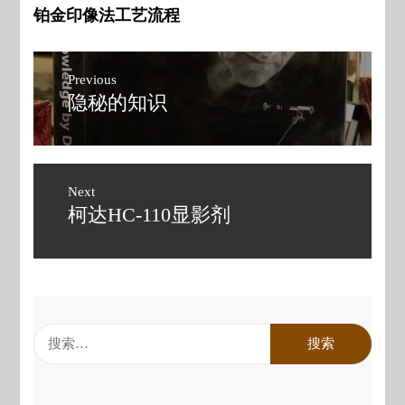
铂金印像法工艺流程
文
Previous
章
隐秘的知识
Previous
post:
导
航
Next
柯达HC-110显影剂
Next
post:
搜
索：