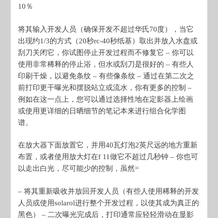
10％
将其输入开发人员（确保开发不超过华氏70度），当它
出现约1/3的方式（20秒rc-40秒纸基）取出并放入水盘或
刮刀关闭它，你试图停止开发过程而不修复它 – 你可以
使用非常稀释的停止浴，但水或刮刀是很好的 – 有些人
印刷干燥，以避免条纹 – 有些像条纹 – 通过在第二次之
前打印更干曝光和摆脱站立或流水，你有更多的控制 –
例如在这一点上，您可以通过选择性地在定影器上绘画
或使用更详细的日晒细节的笔记本来进行组合化学图
谱。
在放大器下面放置它，并用40瓦灯泡2英尺远的地方重新
布置，或者使用放大灯在f 11做它不超过几秒钟 – 你也可
以走出白光，尽可能少的控制，虽然=
– 将其重新吸收并放回开发人员（有些人使用稀释的开发
人员或使用solarol进行整个开发过程，以使其成为真正的
黑色） – 二次曝光完成后，打印通常应轻轻滑动在显影