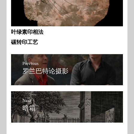
叶绿素印相法
碳转印工艺
文
Previous
章
罗兰巴特论摄影
Previous
post:
导
航
Next
暗箱
Next
post: