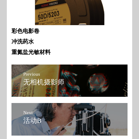
彩色电影卷
冲洗药水
重氮盐光敏材料
文
Previous
章
无相机摄影师
Previous
post:
导
航
Next
活动B
Next
post: