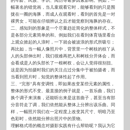
的年龄、民族、学识、阅历等诸多因素影响。例如，一
幅著名的错觉画，当儿童观看它时，能够看到的只是围
拢在一圈的海豚，而成人在观看时，看到的首先是一对
裸男女，可能在仔细辨认之后才能觉察到海豚的存在。
二、感知到的形象是一个尽量趋近简化的整体样式，不
是各部分元素简单的和。例如我们在看到体育场里看台
上观众掀起的人浪时，一下就会被波浪的形式所吸引；
再比如，当一幅人像照片中，背景里一个树枝的枝丫从
人的头部伸出时，我们很难再把人和树枝分开体会，而
会看成是人的头部长了一根树杈，会让人觉得很别扭。
这是因为拍摄时我们的关注点过分集中于被拍摄者，而
当看到照片时，知觉的整体性起了作用。
三、“完形”具有变调性，即如果改变某些元素的属性，
整体的形式不变。最直接的例子就是，一首乐曲，我们
换个调子来演奏，还能听出来是这首曲子，甚至当有部
分音符走了调，我们依然能从整体上分辨出该乐曲。同
样，一幅照片我们在一定程度上改变其尺寸、明暗乃至
色彩时，依然能分辨出照片中的景物。
理解格式塔的概念对摄影实践有什么帮助呢？我认为它