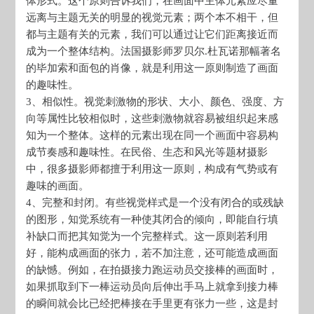
体形式。这个原则告诉我们，在画面中主体元素应尽量
远离与主题无关的明显的视觉元素；两个本不相干，但
都与主题有关的元素，我们可以通过让它们距离接近而
成为一个整体结构。法国摄影师罗贝尔.杜瓦诺那幅著名
的毕加索和面包的肖像，就是利用这一原则制造了画面
的趣味性。
3、相似性。视觉刺激物的形状、大小、颜色、强度、方
向等属性比较相似时，这些刺激物就容易被组织起来感
知为一个整体。这样的元素出现在同一个画面中容易构
成节奏感和趣味性。在民俗、生态和风光等题材摄影
中，很多摄影师都擅于利用这一原则，构成有气势或有
趣味的画面。
4、完整和封闭。有些视觉样式是一个没有闭合的或残缺
的图形，知觉系统有一种使其闭合的倾向，即能自行填
补缺口而把其知觉为一个完整样式。这一原则若利用
好，能构成画面的张力，若不加注意，还可能造成画面
的缺憾。例如，在拍摄接力跑运动员交接棒的画面时，
如果抓取到下一棒运动员向后伸出手马上就拿到接力棒
的瞬间就会比已经把棒接在手里更有张力一些，这是封