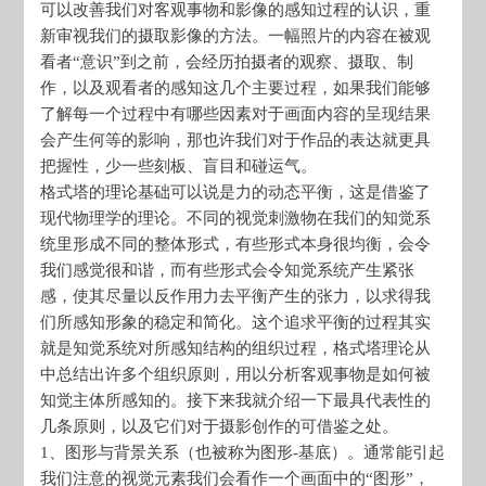
可以改善我们对客观事物和影像的感知过程的认识，重
新审视我们的摄取影像的方法。一幅照片的内容在被观
看者“意识”到之前，会经历拍摄者的观察、摄取、制
作，以及观看者的感知这几个主要过程，如果我们能够
了解每一个过程中有哪些因素对于画面内容的呈现结果
会产生何等的影响，那也许我们对于作品的表达就更具
把握性，少一些刻板、盲目和碰运气。
格式塔的理论基础可以说是力的动态平衡，这是借鉴了
现代物理学的理论。不同的视觉刺激物在我们的知觉系
统里形成不同的整体形式，有些形式本身很均衡，会令
我们感觉很和谐，而有些形式会令知觉系统产生紧张
感，使其尽量以反作用力去平衡产生的张力，以求得我
们所感知形象的稳定和简化。这个追求平衡的过程其实
就是知觉系统对所感知结构的组织过程，格式塔理论从
中总结出许多个组织原则，用以分析客观事物是如何被
知觉主体所感知的。接下来我就介绍一下最具代表性的
几条原则，以及它们对于摄影创作的可借鉴之处。
1、图形与背景关系（也被称为图形-基底）。通常能引起
我们注意的视觉元素我们会看作一个画面中的“图形”，