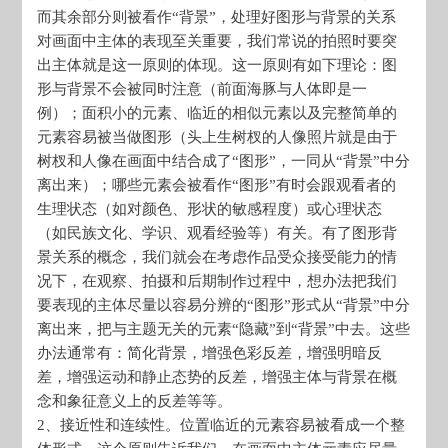
而其余部分则被看作“背景”，处理好图形与背景的关系
对画面中主体的表现至关重要，我们常说的拍照时要突
出主体就是这一原则的体现。这一原则有如下理论：图
形与背景不会被同时注意（前面海豚与人体即是一
例）；面积小的元素、临近的相似元素以及完整简单的
元素容易被当做图形（头上生树杈的人像照片就是由于
树杈和人像在画面中结合成了“图形”，一同从“背景”中分
离出来）；哪些元素会被看作“图形”有时会跟观看者的
生理状态（如对颜色、形状的敏感程度）或心理状态
（如民族文化、学识、观看经验等）有关。有了图形背
景关系的概念，我们就会在考虑作品受众接受能力的情
况下，在观察、拍摄和后期制作过程中，想办法把我们
要表现的主体尽量以容易分辨的“图形”形式从“背景”中分
离出来，把与主题无关的元素“隐藏”到“背景”中去。这些
办法通常有：简化背景，增强色彩反差，增强明暗反
差，增强运动和静止态势的反差，增强主体与背景在概
念和象征意义上的反差等等。
2、接近性和连续性。位置临近的元素容易被看成一个整