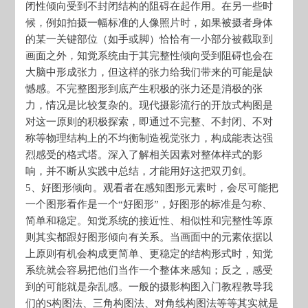
闭性倾向受到不封闭结构的阻碍在起作用。在另一些时
候，例如拍摄一幅标准的人像照片时，如果被摄者身体
的某一关键部位（如手或脚）恰恰有一小部分被截取到
画面之外，知觉系统由于其完整性倾向受到阻碍也会在
大脑中形成张力，但这样的张力给我们带来的可能是缺
憾感。不完整图形到底产生积极的张力还是消极的张
力，情况是比较复杂的。现代摄影流行的开放式构图是
对这一原则的积极探索，即通过不完整、不封闭、不对
称等物理结构上的不均衡制造视觉张力，构成能表达强
烈感受的格式塔。深入了解相关因素对整体样式的影
响，并不断从实践中总结，才能用好这把双刃剑。
5、好图形倾向。观看者在感知图形元素时，会尽可能把
一个图形看作是一个“好图形”，好图形的标准是匀称、
简单和稳定。知觉系统的接近性、相似性和完整性等原
则其实都跟好图形倾向有关系。当画面中的元素依据以
上原则有机会构成更简单、更稳定的结构形式时，知觉
系统就会容易把他们当作一个整体来感知；反之，感受
到的可能就是杂乱感。一般的摄影构图入门教程教导我
们的S构图法、三角构图法、对角线构图法等等其实就是