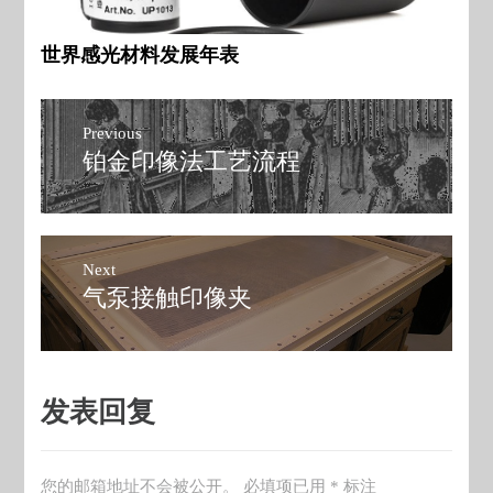
世界感光材料发展年表
文
Previous
章
铂金印像法工艺流程
Previous
post:
导
航
Next
气泵接触印像夹
Next
post:
发表回复
您的邮箱地址不会被公开。
必填项已用
*
标注