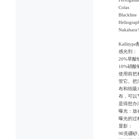
Colas
Blackline
Heliograp
Nakahara’
Kallityp
感光剂：
20%草酸
10%硝酸
使用前把
管它。把
布和纸吸
布，可以
是得想办
曝光：放在
曝光的过
显影：
90克硼