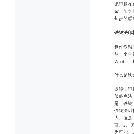
钯印相在
杂，加之
却步的感
铁银法印相 K
制作铁银
从一个全
What is a 
什么是铁
铁银法印相
范戴克法（
是，铁银
铁银法印
大。但是
富。2、
为可能。