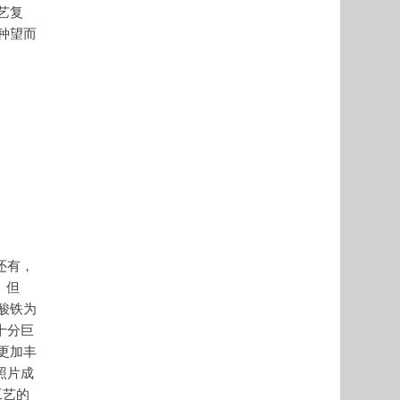
艺复
种望而
还有，
。但
酸铁为
十分巨
更加丰
照片成
工艺的