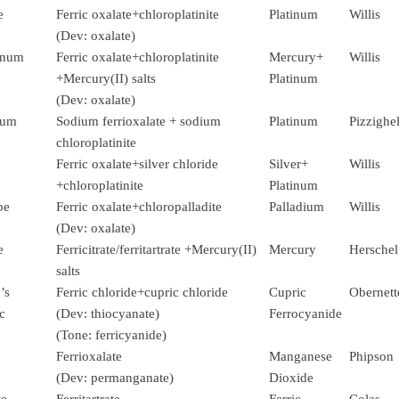
e
Ferric oxalate+chloroplatinite
Platinum
Willis
(Dev: oxalate)
tinum
Ferric oxalate+chloroplatinite
Mercury+
Willis
+Mercury(II) salts
Platinum
(Dev: oxalate)
num
Sodium ferrioxalate + sodium
Platinum
Pizzighel
chloroplatinite
Ferric oxalate+silver chloride
Silver+
Willis
+chloroplatinite
Platinum
pe
Ferric oxalate+chloropalladite
Palladium
Willis
(Dev: oxalate)
e
Ferricitrate/ferritartrate +Mercury(II)
Mercury
Herschel
salts
’s
Ferric chloride+cupric chloride
Cupric
Obernett
c
(Dev: thiocyanate)
Ferrocyanide
(Tone: ferricyanide)
Ferrioxalate
Manganese
Phipson
(Dev: permanganate)
Dioxide
te
Ferritartrate
Ferric
Colas