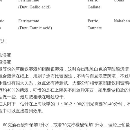
(Dev: Gallic acid)
Gallate
hic
Ferritartrate
Ferric
Nakahar
s
(Dev: Tannic acid)
Tannate
e配方
铁溶液
银溶液
相等份的草酸铁溶液和硝酸银溶液，这时会出现乳白色的草酸银沉淀
混合液涂在纸上，用刷子涂布比较困难，不均匀而且浪费药液，不过
水性也有很大关系，这点还有待测试。大部分印相专家都建议用玻璃
节约40%的药液，可惜的是在上海买不到这种东西，如果要做铂盐的
法做一些。最后把相纸在暗处晾干。
太阳下，估计在上海秋季的11：00-2：00的阳光需要20-40分钟，
程中可以直接看到效果。
砂、60克酒石酸钾钠加1升水，或者30克柠檬酸钠加1升水，理论上铂