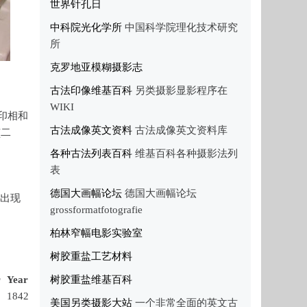
世界针孔日
中科院光化学所
中国科学院理化技术研究
所
克罗地亚模糊摄影志
古法印像维基百科
另类摄影显影程序在
WIKI
印相和
古法成像英文资料
古法成像英文资料库
(二
各种古法列表百科
维基百科各种摄影法列
表
。
德国大画幅论坛
德国大画幅论坛
相出现
grossformatfotografie
。
柏林窄幅电影实验室
树胶重盐工艺材料
r
Year
树胶重盐维基百科
1842
美国另类摄影大站
一个非常全面的英文古