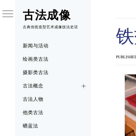
Skip
to
古法成像
content
古典传统造型艺术成像技法史话
铁
Primary
新闻与活动
Menu
PUBLISHE
绘画类古法
摄影类古法
古法概念
古法人物
他类古法
晒蓝法