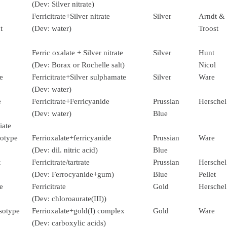
(Dev: Silver nitrate)
Ferricitrate+Silver nitrate
Silver
Arndt &
t
(Dev: water)
Troost
Ferric oxalate + Silver nitrate
Silver
Hunt
(Dev: Borax or Rochelle salt)
Nicol
e
Ferricitrate+Silver sulphamate
Silver
Ware
(Dev: water)
e
Ferricitrate+Ferricyanide
Prussian
Herschel
(Dev: water)
Blue
iate
otype
Ferrioxalate+ferricyanide
Prussian
Ware
(Dev: dil. nitric acid)
Blue
t
Ferricitrate/tartrate
Prussian
Herschel
(Dev: Ferrocyanide+gum)
Blue
Pellet
e
Ferricitrate
Gold
Herschel
(Dev: chloroaurate(III))
sotype
Ferrioxalate+gold(I) complex
Gold
Ware
(Dev: carboxylic acids)