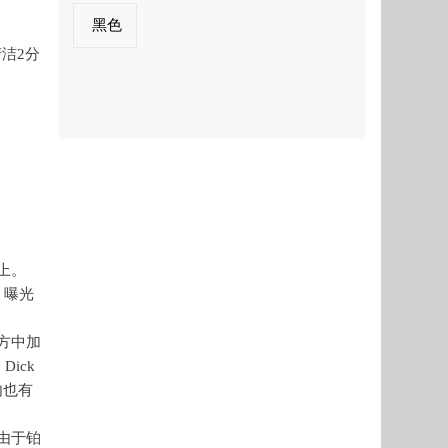
黑色
洁2分
上。
。曝光
方中加
Dick
内也有
由于铂