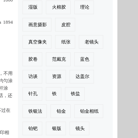
湿版
火棉胶
理论
a
1894
画意摄影
皮腔
真空像夹
纸张
老镜头
胶卷
范戴克
蓝色
，不用
访谈
资源
达盖尔
均匀涂
杆涂
针孔
铁
铁盐
话，还
不过在
铁银法
铂金
铂金相纸
铂钯
银版
镜头
盐印相