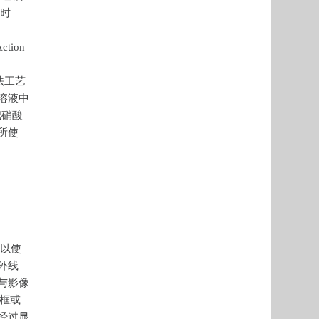
的时
tion
银法工艺
溶液中
把硝酸
所使
可以使
外线
与影像
 框或
经过显