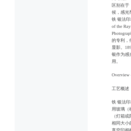
区别在于
候，感光
铁 银法印相
of the Ra
Photogr
的专利，
显影。1
银作为感
用。
Overview 
工艺概述
铁 银法
用玻璃（
（灯箱或
相同大小
真空印相