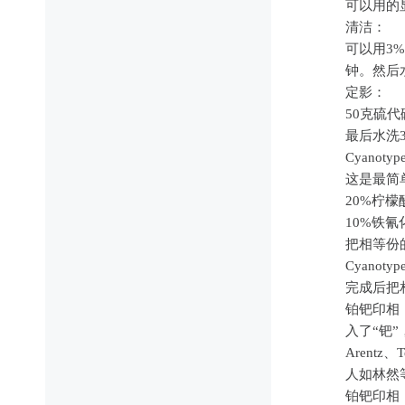
可以用的
清洁：
可以用3
钟。然后
定影：
50克硫代
最后水洗
Cyanoty
这是最简
20%柠
10%铁
把相等份
Cyan
完成后把
铂钯印相
入了“钯”
Arent
人如林然
铂钯印相