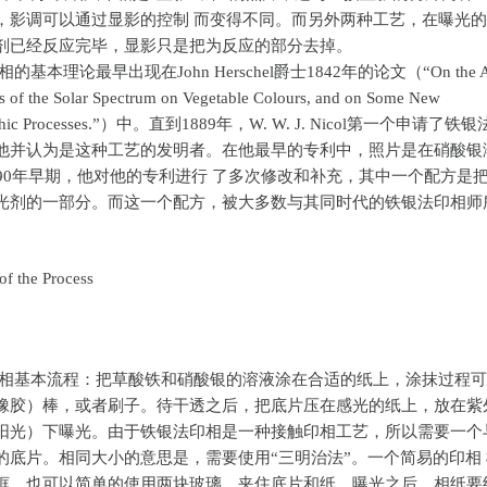
，影调可以通过显影的控制 而变得不同。而另外两种工艺，在曝光
剂已经反应完毕，显影只是把为反应的部分去掉。
的基本理论最早出现在John Herschel爵士1842年的论文（“On the Ac
ys of the Solar Spectrum on Vegetable Colours, and on Some New
aphic Processes.”）中。直到1889年，W. W. J. Nicol第一个申请了铁
他并认为是这种工艺的发明者。在他最早的专利中，照片是在硝酸银
890年早期，他对他的专利进行 了多次修改和补充，其中一个配方是
光剂的一部分。而这一个配方，被大多数与其同时代的铁银法印相师
of the Process
印相基本流程：把草酸铁和硝酸银的溶液涂在合适的纸上，涂抹过程
橡胶）棒，或者刷子。待干透之后，把底片压在感光的纸上，放在紫
阳光）下曝光。由于铁银法印相是一种接触印相工艺，所以需要一个
的底片。相同大小的意思是，需要使用“三明治法”。一个简易的印相
框，也可以简单的使用两块玻璃，夹住底片和纸。曝光之后，相纸要