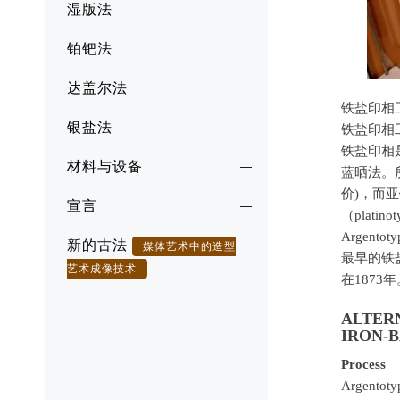
湿版法
铂钯法
达盖尔法
铁盐印相
银盐法
铁盐印相工艺（I
铁盐印相
材料与设备
蓝晒法。
价)，而
宣言
（platin
Argento
新的古法
媒体艺术中的造型
最早的铁盐印
艺术成像技术
在1873年
ALTER
IRON-
Process
Argentoty