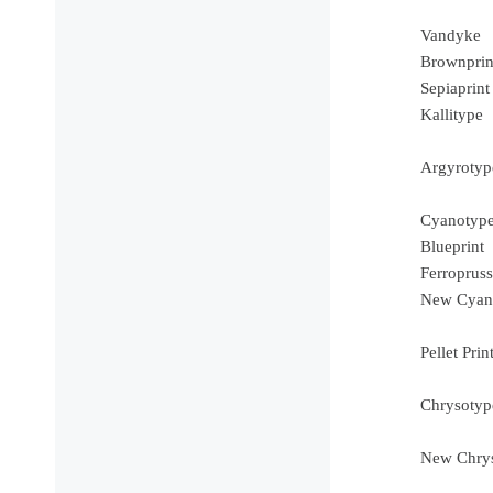
Vandyke
Brownprin
Sepiaprint
Kallitype
Argyrotyp
Cyanotyp
Blueprint
Ferropruss
New Cyan
Pellet Prin
Chrysotyp
New Chry