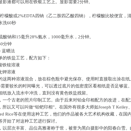
显影液都可以用在铁银工艺上。显影需要2分钟。
%柠檬酸或2%EDTA四钠（乙二胺四乙酸四钠），柠檬酸比较便宜，清
水洗60秒
硫酸钠和15毫升28%氨水，1000毫升水，2分钟。
30分钟
pe 蓝晒法
单的铁盐工艺，配方如下：
檬酸铁铵溶液
氰化钾溶液
的这两种溶液混合，放在棕色瓶中避光保存。使用时直接取出涂在纸
otype需要较长的时间曝光，可以透过底片的低密度区看相纸是否足够蓝
相纸放入流水中冲洗，直到没有黄色铁盐残留。
，一个古老的照片印制工艺。由于后来对铂金印相配方的改进，在配
，所以又可以叫做“铂钯印相”。在国外有很多大师如Joseph T Keiley、
z、Ted Rice等在使用这种工艺，他们的作品被各大艺术机构收藏，在国
等开始了对这种工艺进行探讨。
，以层次丰富、品位高雅著称于世，被誉为黑白摄影中的阳春白雪。