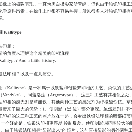
影像上的极致表现，一直为黑白摄影家所青睐，但也由于铂钯印相工
化学原料昂贵，在操作上也很不容易掌握，所以很多人对铂钯印相有
觉。
allitype
法印相：
新的角度来理解这个精美的印相流程
Kallitype? And a Little History.
银法印相？以及一点儿历史。
（Kallitype）是一种属于以铁盐和银盐来印相的工艺。类似的工艺
Vandyke）、阿盖洛法（Argyrotype）。 这三种工艺有其相似之处
法印相的感光剂是草酸铁，其他两种工艺的感光剂为柠檬酸铁铵。草
相带来了巨大的优势：1、使阴影（黑 位）部分更深。虽然差别并不
把印好的这三种工艺的照片放在一起，会看出铁银法印相的暗部细节
另一个好处是，铁银法印相更容易 控制反差。使印制影调范围较大的
3、由于铁银法印相是“显影出来”的照片，这与直接显影的另外两种