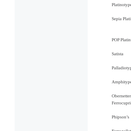
Platinotyp
Sepia Pla
POP Plati
Satista
Palladioty
Amphityp
Obernetter
Ferrocupri
Phipson’s
Ferrogalla