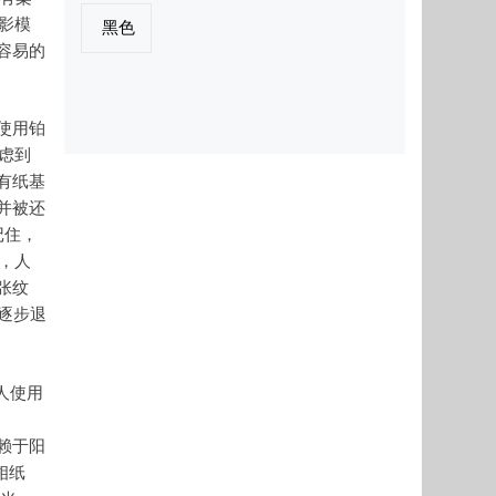
影模
黑色
容易的
使用铂
虑到
有纸基
并被还
记住，
，人
张纹
逐步退
的人使用
依赖于阳
相纸