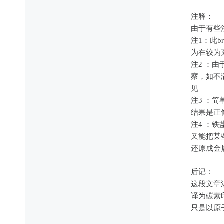
注释：
由于有些
注1：此b
为在较为
注2 ：
察，如不
见
注3 ：
结果是正
注4 ：
又能把某
还原成金
后记：
这段文章
译为碳素
只是以原