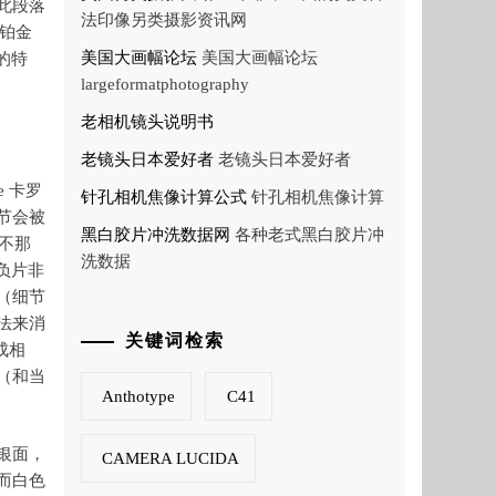
此段落
法印像另类摄影资讯网
到铂金
美国大画幅论坛
美国大画幅论坛
的特
largeformatphotography
老相机镜头说明书
老镜头日本爱好者
老镜头日本爱好者
 卡罗
针孔相机焦像计算公式
针孔相机焦像计算
节会被
黑白胶片冲洗数据网
各种老式黑白胶片冲
不那
洗数据
负片非
（细节
法来消
关键词检索
成相
（和当
Anthotype
C41
银面，
CAMERA LUCIDA
而白色