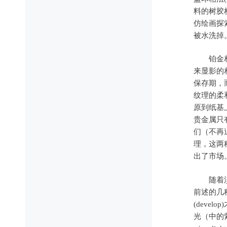
料的树胶
仿绘画探
被水洗掉
铂金相纸
来显影的
保存期，
纹理的柔
原到纸基
贵金属只
们（不再
理，这两
出了市场
随着溴化银
前述的几
(dev
光（中的紫