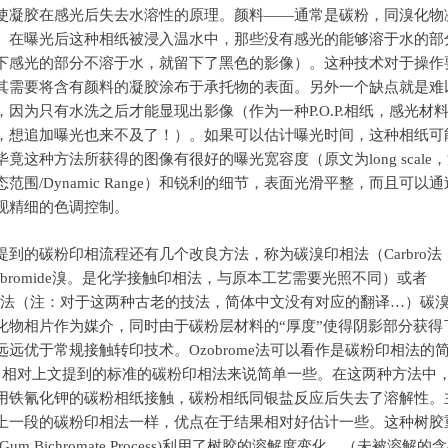
使凝胶在感光后失去水溶性的原理。颜料——通常是碳粉，同溴化物
。在曝光后这种相纸被浸入温水中，那些没有感光的能够溶于水的部
下感光的部分不溶于水，就留下了黑色的影像）。这种技术对于操作
其需要将含有颜料的凝胶涂布于承托物的表面。另外一个缺点就是难
，因为只有水洗之后才能显现出影像（作为一种P.O.P.相纸，感光材
，想追加曝光也来不及了！）。如果可以估计曝光时间，这种相纸可
竟这种方法所获得的图像有很好的曝光宽容度（原文为long scale
范围/Dynamic Range）和锐利的细节，表面光滑平整，而且可以
现精细的色调控制。
的碳粉印相流程还有几个改良方法，称为碳溴印相法（Carbro法
n碳+bromide溴。是化学接触印相法，与原本工艺需要光照不同）或者
rome法（注：对于这两种古老的技法，简体中文没有对应的翻译…）碳
化物相片作为媒介，同时由于碳粉层材料的“厚度”使得阴影部分获得
远远优于常规接触转印技术。Ozobrome法可以看作是碳粉印相法的
，相对上文提到的标准的碳粉印相法来说简单一些。在这两种方法中
用铁氰化钾的碳粉相纸接触，碳粉相纸同银盐反应后失去了溶解性。
上一段的碳粉印相法一样，优点在于结果相对好估计一些。这种树胶
Gum Bichromate Process)利用了树胶的溶解度变化，（未被溶解的