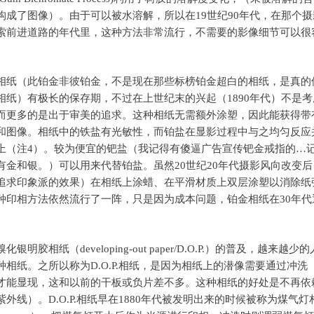
构成了图像）。由于可以被水溶解，所以在19世纪90年代，在那个摄
索前进道路的年代里，这种方法非常流行，不需要的影像细节可以很
。
（此铂金非彼铂金，不是现在那些标榜铂金超白的相纸，是真的
相纸）有极长的保存期，不过在上世纪末的兴起（1890年代）不是考
而更多的是出于审美的追求。这种相纸无需额外涂塑，因此能获得带
和图像。相纸中的铁盐有光敏性，而铂盐在显影过程中与之均匀反应
上（注4）。较为便宜的钯盐（我记得有傻逼广告宣传钯金戒指的…
有金和银。）可以用来代替铂盐。虽然20世纪20年代摄影风向改变后
追求印象派的效果）在相纸上涂蜡、在平滑材质上双层涂塑以消除纸
种印相方法依然流行了一阵，只是因为成本问题，铂金相纸在30年代
。
明胶相纸（developing-out paper/D.O.P.）的普及，越来越少
种相纸。之所以称为D.O.P.相纸，是因为相纸上的潜像需要通过冲洗
elop)才能显现，这和以前的干板或负片差不多。这种相纸的好处是不再
外线）。D.O.P.相纸早在1880年代被发明出来的时候被称为煤气灯