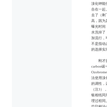
溴化钾能
合在一起
去了（剩
高，因为
曝光时间
水洗掉了
加流行，毕
不是指动态
的选择实
刚才提到
carbo
Ozob
法使用溴
的调性，
（注3）
银相纸同
理过程同
盐印相法(