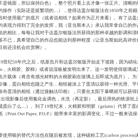
不是镜面，所以保持白色），整个照片看上去才像一张正片。清晰的
的操作（实际还是挺繁琐的…），使得达盖尔银版法在1850年之前颇
当时使用最广的底片（或者说相纸？如果作为正片来看）。有了达盖
的表现力得到了完全的发挥，我（亚当斯本人）承认我常拿自己的作
法的相比，每每让我对于达盖尔银版法所获得的那种卓越的影调和清
慕不已，真希望自己的作品也能达到那种程度（让亚当斯如此高评价
目前还没机会欣赏啊）。
世纪50年代之后，纸基负片和达盖尔银版开始走下坡路，因为硝化
lodion，火棉胶、胶棉）或者说湿板被发明出来了。这一发明使得玻璃
负片载体（将含有感光材料的火棉胶刷在玻璃上后即成为底片）。为
影像，蛋白相纸也随之产生，相纸被涂上了蛋清以获得一种光滑、平
涂布蛋清的相纸（通过接触法印相），只要在太阳下暴晒就可以获得
。出现影像后使用氯化金调色，水洗（再定影），最后用热的铁滚轮
成蛋白了么…）。到了19世纪末，火棉胶和明胶（gelatin）代替了蛋
Print Out Paper, P.O.P.）能带来丰富的影调变化，不过一般来说
银的替代方法也在随后被发现，这种碳粉工艺(carbon process