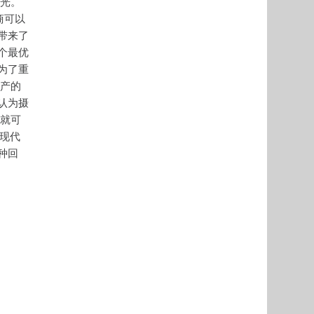
灯光。
商可以
带来了
个最优
为了重
生产的
认为摄
前就可
用现代
种回