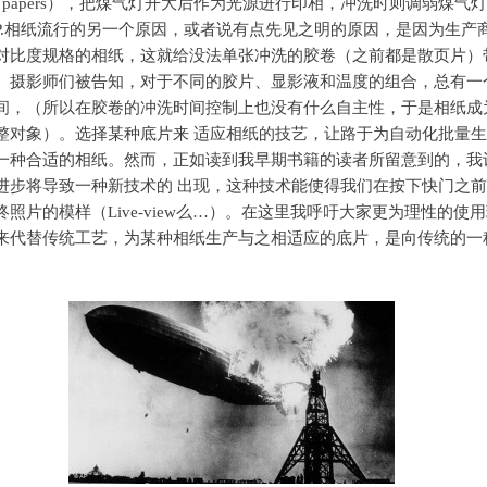
ight papers），把煤气灯开大后作为光源进行印相，冲洗时则调弱煤气
O.P.相纸流行的另一个原因，或者说有点先见之明的原因，是因为生产
对比度规格的相纸，这就给没法单张冲洗的胶卷（之前都是散页片）
。摄影师们被告知，对于不同的胶片、显影液和温度的组合，总有一
间，（所以在胶卷的冲洗时间控制上也没有什么自主性，于是相纸成
整对象）。选择某种底片来 适应相纸的技艺，让路于为自动化批量
一种合适的相纸。然而，正如读到我早期书籍的读者所留意到的，我
进步将导致一种新技术的 出现，这种技术能使得我们在按下快门之
终照片的模样（Live-view么…）。在这里我呼吁大家更为理性的使
来代替传统工艺，为某种相纸生产与之相适应的底片，是向传统的一