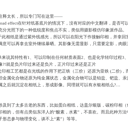
注释太长，所以专门写在这里——
road effect在针对纸基底片的情况下，没有对应的中文翻译，是否可
充分光照下的一种低锐度和焦点不实，类似用摄影模仿印象派作品。
由于此相纸是通过紫外线感光，所以可以在阳光下作接触印相，并拿回
满意可以再拿去室外继续暴晒。其影像无需显影，只需要定影，肉眼
简单来说其特性有1、可以印制在任何材质表面2、也是化学转印过程3
像?!就是负片印过来还是负片，正片印过来还是正片
铁盐印相工艺都是在光线的作用下把正铁（三价）还原为亚铁 (二价)，
些金属化合物还原为纯金属状态，金属化合物可以是铂盐、钯盐、汞
属之后就沉淀在相纸上，形成影像。同理就可以有水银相纸么?…
涉及到了太多古老的东西，比如蛋白相纸，达盖尔银版，碳粉印相（
印相的，但有点类似东洋人的“酸素，水素”，不喜欢。而且此种方法
子形态参与物理变化，谈不上“素”）等等。