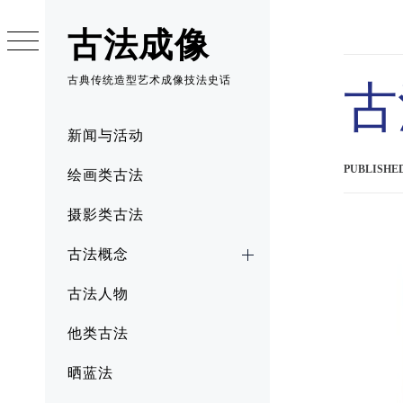
Skip
to
古法成像
content
古典传统造型艺术成像技法史话
古
Primary
新闻与活动
Menu
PUBLISHE
绘画类古法
摄影类古法
古法概念
古法人物
他类古法
晒蓝法