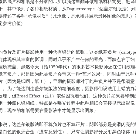
摄影底片和相纸是不分家的…所以我这里翻译做相纸材料简史。翻译
，其中谈到了各种相纸材质，从Daguerreotype（达盖尔银版法）
要评述了各种“承像材质”（此承像，是承接并展示最终图像的意思）
定参考价值)
片及正片摄影使用一种含有银盐的纸张，这类纸基负片（calotype
能体现极其丰富的影调，同时几乎不产生任何的晕光，而缺点在于细
理所掩盖。虽然今天（指1950年代）的很多艺术摄影师还在使用纹理
纸基负片，那是因为此类负片会带来一种“艺术效果”。同时由于此种
片（因为是纸啊，纸！），早期的摄影师对于此种负片并不是很满意
）。为了能达到达盖尔银版法的精细程度，摄影师们设法用上蜡的办
理，但Broad Effect（注1）依然困扰着他们。这种负片如果要印制
用一种氯化银相纸，特点是在曝光过程中此种相纸会直接显示出影像
同，现在的相纸需要在显影液中才能显示出图象）
，达盖尔银版法即不算负片也不算正片：阴影部分是光滑闪亮的
是白色的银汞合金（没有反射性）。只有让阴影部分反射黑色物体（