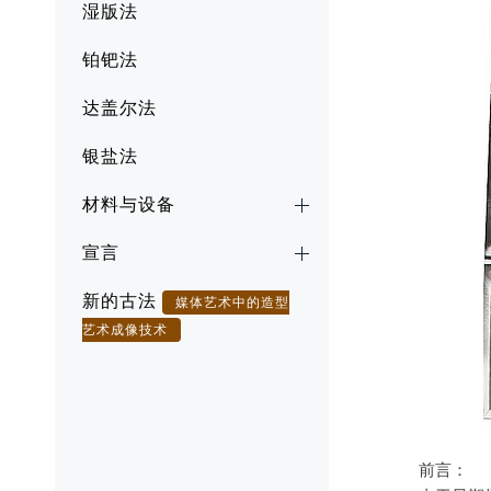
湿版法
铂钯法
达盖尔法
银盐法
材料与设备
宣言
新的古法
媒体艺术中的造型
艺术成像技术
前言：