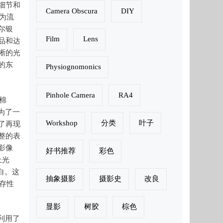
细节和
Camera Obscura
DIY
为流
尔银
Film
Lens
品和达
晰的光
的东
Physiognomonics
Pinhole Camera
RA4
棉
成为了一
Workshop
分类
叶子
了再现
整的表
影像
好书推荐
彩色
上光
白。这
抽象摄影
摄影史
改良
保存性
显影
树胶
棕色
)利用了