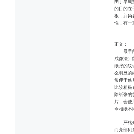
由于早期
的目的在于
板，并简
性，有一
正文：
最早的负
成像法）
纸张的纹
么明显的
常便于修
比较粗糙
除纸张的纹
片，会使
今相纸不
严格来说
而亮部则