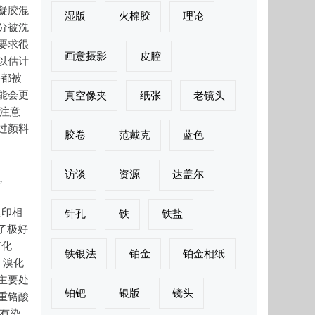
凝胶混
湿版
火棉胶
理论
分被洗
要求很
画意摄影
皮腔
以估计
料都被
能会更
真空像夹
纸张
老镜头
，注意
通过颜料
胶卷
范戴克
蓝色
访谈
资源
达盖尔
，
溴印相
针孔
铁
铁盐
了极好
简化
铁银法
铂金
铂金相纸
，溴化
主要处
铂钯
银版
镜头
重铬酸
含有染