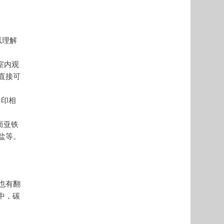
以理解
室内观
直接可
、印相
而亚铁
盐等。
也有翻
中，碳