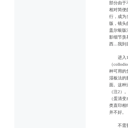
部分由于
相对简便
行，成为
版，镜头
盖尔银版
影细节羡
西…我到
进入19
（col
种可用的
湿板法的
面。这种
（注2）
（蛋清变
类直印相纸（
并不好。
不需要使用