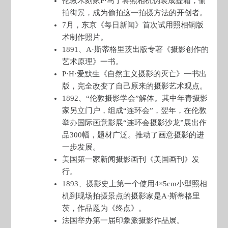
伦敦木刻家P·马丁将照相机伪装成提箱，偷
拍街景，成为偷拍这一拍摄方法的开创者。
7月，东京《每日新闻》首次试用照相铜版
术制作照片。
1891、A·斯蒂格里茨出版专著《摄影创作的
艺术原理》一书。
P·H·爱默生《自然主义摄影的灭亡》一书出
版，完全改变了自己原来的摄影艺术观点。
1892、“伦敦摄影学会”解体。其中年青摄影
家另立门户，组成“连环会”，翌年，在伦敦
举办国际画意影展“连环会摄影沙龙”展出作
品300幅，题材广泛。推动了画意摄影的进
一步发展。
美国第一家新闻摄影画刊《美国画刊》发
行。
1893、摄影史上第一个使用4×5cm小型照相
机到现场拍摄景点的摄影家是A·斯蒂格里
茨，作品题为《终点》。
法国举办第一届印象派摄影作品展。