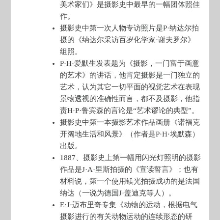
美术家们》是摄影史中最早的一幅团体照佳
作。
摄影史中第一次人物专访照片是P·纳达尔拍
摄的《纳达尔采访百岁化学家·谢夫罗尔》
组照。
P·H·爱默生发表题为《摄影，一门富于画意
的艺术》的讲话，他肯定摄影是一门独立的
艺术，认为其它一切平面的视觉艺术在表现
景物透视的准确性而言，都不及摄影，他指
责H·P·鲁宾森的言论是“艺术谬论的典型”。
摄影史中第一本摄影艺术作品画册《诺福克
开阔地生活和风景》（作者是P·H·埃默森）
出版。
1887、摄影史上第一幅用闪光灯照明的摄影
作品是J·A·里斯拍摄的《宣读誓言》；也有
材料说，第一个使用镁光拍摄成功的是法国
纳达（一说为德国J·盖迪克等人）。
E·J·迈布里奇专集《动物的运动，根据电气
摄影进行的有关动物运动的连续形态的研