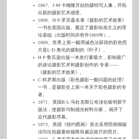
1867、J·M·卡梅隆开始拍摄特写人像，开拓
出新的摄影艺术感受。
1868、H·P·罗宾森名著《摄影的艺术效果》
一书在英国出版。奠定了摄影绘画主义的理
论基础（出版时间亦有作1869年）。
1869、世界上第一幅用减色法获得的彩色照
片是L·D·奥伦的摄制的《叶子》。
H·P·鲁宾逊出版一本发行量最大，影响最广
的谈论摄影艺术和摄影创作的 专著——
《摄影的艺术效果》。
C·科罗斯出版《彩色摄影一般问题的处理》
一书，是摄影史上第一本关于彩色摄影的专
著。
1871、英国R·L·马杜克斯公布溴化银明胶干
版法，使摄影与制感光材料分家， 揭开了
近代摄影序幕。
1873、美国《纽约图画》首次采用照相铜版
法印出拍摄曼哈顿斯垣威议政厅的照片。