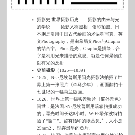
摄影史 世界摄影历史——摄影的由来与光
的学说 摄影又称照相，俗称拍照。日
本则是引用中国古代绘画的术语称写真。英
文Photography，是由希腊文Phos与Grapho
的结合字。Phos 是光，Grapho是描绘，合
字是利用光来描绘的意思。就是任何景物由
以有光的反射
史前摄影
（1825—1839）
1825、N·J·尼埃普斯用阳光摄影法拍摄了世
界上第一张照片《牵马少年》，画面翻拍十
七世纪的一幅荷兰版画。
1826、世界上第一幅实景照片《窗外景色》
问世，是法国J·N·尼埃普斯用暗箱拍摄成功
的，曝光时间长达8小时。W·H·塔尔波特拍
摄了“窗口”。留有指印的纸基负片，大小是
25mm2， 现存最早的负片。