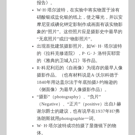
报告》。
W·H·塔尔波特，在实验中将实物置于涂有
硝酸银或盐化银的纸上，使之曝光，并以安
摩尼亚或碘化钾定影制作成画面有该实物影
象的“照片”。这些照片应是摄影史中最早的
“无底照片”或曰“物影照片”。
出现首批建筑摄影照片。如W· H· 塔尔波特
的《拉科克修道院》，P· G· J· 洛特宾耶雷
的《雅典的卫城入口》等作品。
R·科尼利厄的《自画像》为现存的最早人像
摄影作品。（也有材料说是A·沃尔科德于
1840年用达盖尔法于年底拍摄J·约翰逊的
《侧面像》为最早人像摄影作品）。
“摄影”（photography）、“负片”
（Negative）、“正片”（positive）出自J·赫
谢尔爵士的建议，也有说早在1937年H?弗
洛朗斯就用photographie一词。
W· H·塔尔波特成功拍摄了显微镜下的物
体。