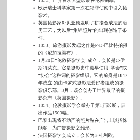
1852、世界首次大型影展在伦敦揭幕。
欧洲瑞士科学家第一次在犯罪侦察中引入摄
影术。
英国摄影家R·贝亚德发明了拼接合成法的暗
房工艺，为以后“集锦照片”的出现创造了条
件。
1853、旅游摄影发端之作是P·D·巴比特拍摄
的《尼加拉瀑布》。
1月20日“伦敦摄影学会”成立，会长是C·伊
斯特莱克。它是摄影史中最早使用“学会”或
“协会”这种词的摄影组织。它的前身是1847
年成立 的由卡罗式摄影法爱好者组成的摄
影俱乐部。3月，该会创办了世界最早的摄
影杂志《英国摄影》。
1854、伦敦摄影学会举办了第1届影展，展
出作品1500幅。
巴黎出现将不动产的照片贴在广告上以招徕
顾客，为广告摄影之雏形。
法国摄影学会成立，会长为E·杜利欧。