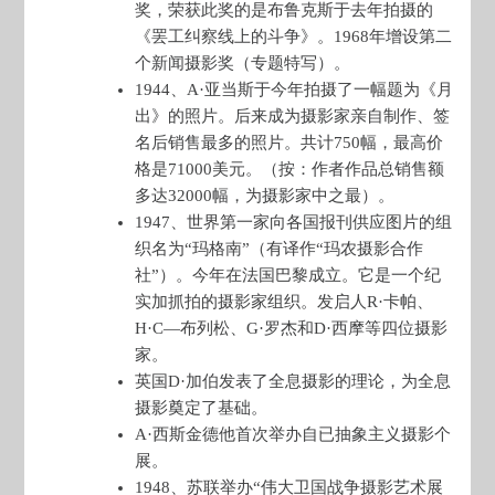
奖，荣获此奖的是布鲁克斯于去年拍摄的
《罢工纠察线上的斗争》。1968年增设第二
个新闻摄影奖（专题特写）。
1944、A·亚当斯于今年拍摄了一幅题为《月
出》的照片。后来成为摄影家亲自制作、签
名后销售最多的照片。共计750幅，最高价
格是71000美元。（按：作者作品总销售额
多达32000幅，为摄影家中之最）。
1947、世界第一家向各国报刊供应图片的组
织名为“玛格南”（有译作“玛农摄影合作
社”）。今年在法国巴黎成立。它是一个纪
实加抓拍的摄影家组织。发启人R·卡帕、
H·C—布列松、G·罗杰和D·西摩等四位摄影
家。
英国D·加伯发表了全息摄影的理论，为全息
摄影奠定了基础。
A·西斯金德他首次举办自已抽象主义摄影个
展。
1948、苏联举办“伟大卫国战争摄影艺术展