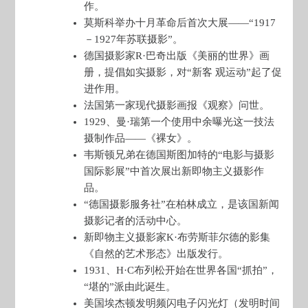
作。
莫斯科举办十月革命后首次大展——“1917
－1927年苏联摄影”。
德国摄影家R·巴奇出版《美丽的世界》画
册，提倡如实摄影，对“新客 观运动”起了促
进作用。
法国第一家现代摄影画报《观察》问世。
1929、曼·瑞第一个使用中余曝光这一技法
摄制作品——《裸女》。
韦斯顿兄弟在德国斯图加特的“电影与摄影
国际影展”中首次展出新即物主义摄影作
品。
“德国摄影服务社”在柏林成立，是该国新闻
摄影记者的活动中心。
新即物主义摄影家K·布劳斯菲尔德的影集
《自然的艺术形态》出版发行。
1931、H·C布列松开始在世界各国“抓拍”，
“堪的”派由此诞生。
美国埃杰顿发明频闪电子闪光灯（发明时间