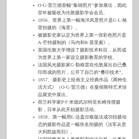
O·G·雷兰德首幅“集锦照片”参加展出，因此
翌年被吸收为伦敦摄影学会会员。
1856、世界上第一幅海洋风景照片是G·L·格
雷拍摄的《海景》。
被摄影史家认定为世界上第一张彩色照片是
A·芒特摄制的《马内和B·莫里索》。
英国伦敦大学增设了摄影技术科目，从而成
为世界上第一家设立摄影教育的学校。
法国风光摄影家G·勒格雷在伦敦展出自已叠
印而成的照片，公开了自己的“叠印技术”。
1857、摄影史上绘画主义经典作品《两种生
活方式》（O·G·雷兰德）在曼彻斯特艺术珍
品展览中展出。
荷兰科学家P·F·米德武尔特至长崎传授摄
影，日本从此开始摄影活动。
1858、第一幅用L·达盖尔银版法成功拍摄动
态的摄影作品是一幅佚名拍摄的《法军从意
大利凯旋而归》。