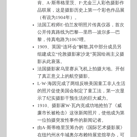
肯、A·斯蒂格里茨、F·尤金三人彩色摄影作
品联展，这是摄影历史上第一个彩色作品展
（有说为1904年）。
法国工程师E·伯兰发明照片传真仪器，首次
公开传真路线为巴黎—里昂—波尔多—巴
黎，传真电路为1067哩。
1909、英国“连环会”解散,其中部分成员另
组建成立“伦敦摄影家沙龙”英国绘画主义摄
影从此衰落。
法国摄影家乌里赛从飞机上拍摄大地。开创
了真正意义上的航空摄影。
L·W·海因完成了两组反映美国童工非人生活
的照片促使美国会制定了童工法，第一次显
示了纪实摄影干预生活的巨大威力。
1910、摄影家W·瓦内克成功地抢拍了《威
廉市长被枪击》这张新闻照片，使他成为第
一位拍摄突发性事件的新闻记者。
由A·斯蒂格里茨筹办的《国际艺术摄影展》
在纽约州水牛城奥尔布赖特展览馆举办，可