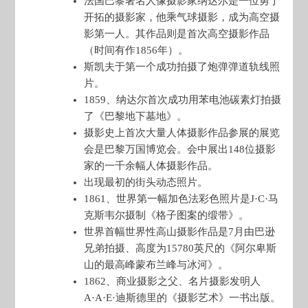
法国巴黎著名人像摄影家纳达尔是一位勇于
开拓的摄影家，他乘气球摄影，成为高空摄
影第一人。其作品则是首次高空摄影作品
（时间有作1856年）。
斯凯夫于第一个成功拍摄了炮弹弹道轨线照
片。
1859、纳达尔首次成功用苯电池碳素灯拍摄
了《巴黎地下墓地》。
摄影史上首次大量人体摄影作品参展的展览
会是巴黎万国博览会。会中展出148位摄影
家的一千余幅人体摄影作品。
出现最初的街头动态照片。
1861、世界第一幅加色法彩色照片是J·C·马
克斯韦尔摄制《格子图案的缎带》。
世界首幅世界性高山摄影作品是7月由巴逊
兄弟拍摄、高度为15780英尺的《阿尔卑斯
山的最高峰蒙布兰峰与冰河》。
1862、商业摄影之父、名片摄影发明人
A·A·E·迪斯德里的《摄影艺术》一书出版。