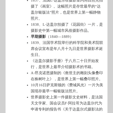
1837、法国L·达盖尔在摄影室内用自然光拍
摄了《画室》。这幅照片是存世最早的“达
盖尔银版法”照片，也是世界上第一幅静物
照片。
1838、L·达盖尔拍摄了《花园街》一片，是
摄影史中第一幅城市风俗摄影作品。
早期摄影
（1840—1889）
1839、法国学术院举行的科学院和美术院联
席会议宣布是年八月十九日是世界摄影术诞
生日。
《达盖尔摄影手册》于八月二十日开始发
行，是世界上最早介绍摄影术的书籍。
A·昂克诺恩摄制的《救世主的雕刻头像叠印
在株树叶上》，是世界上第一幅叠印照片。
10月16日萨克斯顿的《费城风光》一片为美
国现存最早一幅银版法照片。
世界摄影史上第一件摄影文史材料，是法国
天文学家、国会议员F·阿拉哥为达盖尔代为
申请专利的报告书《关于达盖尔式摄影法的