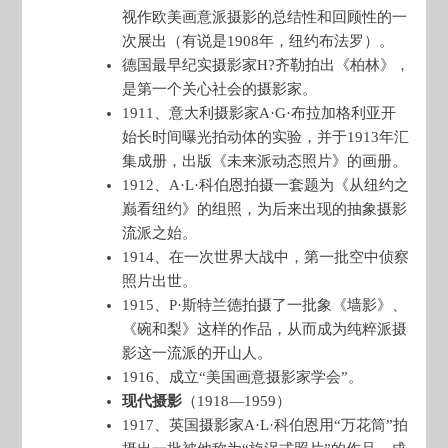
视作欧美画意派摄影的总结性和回顾性的一
次展出（有说是1908年，纽约布法罗）。
德国最早纪实摄影家H?齐勒拍出《柏林》，
是第一个关心社会的摄影家。
1911、意大利摄影家A·G·布拉加格利亚开
始长时间曝光拍动体的实验，并于1913年汇
集成册，出版《未来派动态照片》的画册。
1912、A·L·科伯恩拍摄一套题为《从纽约之
巅看纽约》的组照，为后来出现的抽象摄影
流派之始。
1914、在一次世界大战中，第一批空中侦察
照片出世。
1915、P·斯特兰德拍摄了一批象《墙影》、
《碗和梨》这样的作品，从而成为纯粹派摄
影这一流派的开山人。
1916、成立“美国画意摄影家学会”。
现代摄影
（1918—1959）
1917、英国摄影家A·L·科伯恩用“万花筒”拍