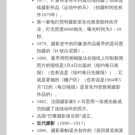
1877、E·麦布里奇年内成功地拍摄了动体连
续摄影作品《运动中的马》（拍摄时间也有
作1879年）。
第一家电灯照明摄影室在伦敦里陈特街开
业，灯光照度6000烛光，曝光时间为3－10
秒。
1879、摄影史中的印象派作品最早的是邱恩
拍摄的《H·钦白尼斯》。
1880、最早用照相铜版法在报纸上印制新闻
照片的报纸是3月4日出版的《纽约每日画
报》（也有说是《纽约每日先驱报》），它
就是霍顿的《棚户区》（也有说是1904年5
月7日的（每日镜报）是首先刊登新闻摄影
作品的）。
1882、法国摄影家E·J·马雷用一张感光板成
功拍摄了连续动作的照片。
法国“巴黎摄影俱乐部”成立。
近代摄影
（1890—1917）
1886、摄影家帕诺夫创作的《巡回展览画派