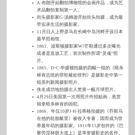
A·布朗开始翻拍博物馆的会画作品，成为艺
术品翻拍复制第一人。
街头摄影家G·汤姆逊开始街头拍摄，成为最
早实录生活的摄影家。
11月日人上野彦马在长崎中岛河畔开设日本
最早照相馆。
1863、波斯顿摄影家W?芒勒通过多次曝光
或者是迭放工艺，首次制作所谓“灵魂”照
片。
1865、D·C·华盛顿拍摄的四幅一组的《暗杀
林肯总统的罪犯被处绞刑》是摄影史中第一
组系列新闻摄影照片。
佚名成功地拍摄出人类第一幅月球照片。
4月29日美国第一次用照片作招贴画，悬赏
辑拿暗杀林肯的凶犯。
1866、年仅10岁J·H·拉蒂格拍摄的《乔斯乌
在他的轮胎艇里》被收入专著，因而成为世
界最年幼的摄影家。1911年15岁创作的《巴
黎劳涅林荫大道上》是享誉摄影史的名作。