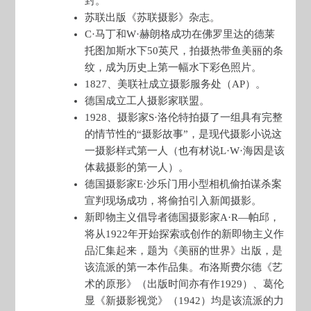
封。
苏联出版《苏联摄影》杂志。
C·马丁和W·赫朗格成功在佛罗里达的德莱
托图加斯水下50英尺，拍摄热带鱼美丽的条
纹，成为历史上第一幅水下彩色照片。
1827、美联社成立摄影服务处（AP）。
德国成立工人摄影家联盟。
1928、摄影家S·洛伦特拍摄了一组具有完整
的情节性的“摄影故事”，是现代摄影小说这
一摄影样式第一人（也有材说L·W·海因是该
体裁摄影的第一人）。
德国摄影家E·沙乐门用小型相机偷拍谋杀案
宣判现场成功，将偷拍引入新闻摄影。
新即物主义倡导者德国摄影家A·R—帕邱，
将从1922年开始探索或创作的新即物主义作
品汇集起来，题为《美丽的世界》出版，是
该流派的第一本作品集。布洛斯费尔德《艺
术的原形》（出版时间亦有作1929）、葛伦
显《新摄影视觉》（1942）均是该流派的力