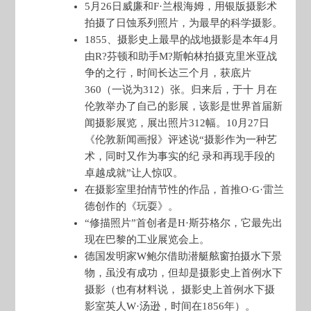
5月26日威廉和F·兰根海姆，用银版摄影术
拍摄了日蚀系列照片，为最早的科学摄影。
1855、摄影史上最早的战地摄影是本年4月
由R?芬顿和助手M?斯帕林拍摄克里米亚战
争的之行，时间长达三个月，获底片
360（一说为312）张。归来后，于十 月在
伦敦举办了自己的影展，该影是世界首届新
闻摄影展览，展出照片312幅。10月27日
《伦敦新闻画报》评述说“摄影作为一种艺
术，同时又作为事实的纪 录和再现手段的
卓越成就”让人惊叹。
在摄影室里拍情节性的作品，首推O·G·雷兰
德创作的《玩耍》。
“修描照片”首创者是H·斯芬格尔，它最先出
现在巴黎的工业展览会上。
德国发明家W鲍尔借助潜艇舷窗拍摄水下景
物，虽没有成功，但却是摄影史上首例水下
摄影（也有材料说， 摄影史上首例水下摄
影室英人W·汤逊，时间在1856年）。