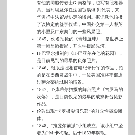
有他的同胞传教士G·南格禄，也写有照相器
具。当时埃及尔任法国贸易谈 判代表，来
华进行中法贸易协定的谈判。据记载他拍摄
了该协定的签字仪式，中国外交第一人耆英
的小照及广东奥门的一些风景照。
1845、佚名拍摄的《青蛙血球》，是世界上
第一幅显微摄影，开医学摄影先河。
H·巴亚尔摄制的《H·巴亚尔在他的花园》，
是目前见到的最早的负像照片。
1846、银版法照相首幅纪录行军的作品，拍
的是在墨西哥战争中，一位美国准将率部通
过萨尔蒂约城时的情景。
1847、T·库蒂尔拍摄的舞台照片《古罗马的
没落》，是目前仅见的最早的成熟舞台摄影
作品。
伦敦出现“卡罗摄影俱乐部”的群众性摄影团
体。
1848、“拉斐尔前派”小组成立。该小组中坚
者为J·M·卡梅隆。后于1853年解散。