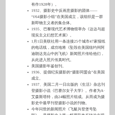
有作1928年）。
1932、摄影史中反画意摄影的团体——
“f/64摄影小组”在美国成立，该组织是一群
新即物主义者的集合体。
1935、巴黎现代艺术博物馆举办《达达与超
现实主义幻想艺术展》。
1月1日美联社用一条连接25个城市47家报纸
的电话线，成功地将《坠毁在美国纽约州阿
迪朗达克山中的飞机》新闻照片传给他们，
从此进入照片传真时代。
美国摄影年鉴创刊。
1936、提倡纪实摄影的“摄影同盟会”在美国
成立。
1937、美国二月一日出版的《生活》杂志刊
登摄影小说《巴赛尔女子大学》。作者为A·
艾森斯塔特，由24幅照片组成。从而成为摄
影史中最早刊登摄影小说的刊物。
今年问世的新闻照片《飞艇兴登堡号坠