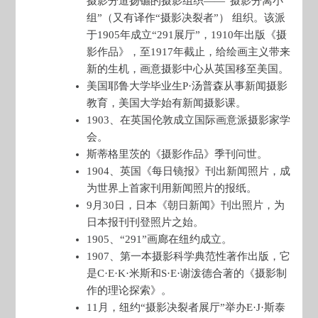
摄影分道扬镳的摄影组织——“摄影分离小
组”（又有译作“摄影决裂者”） 组织。该派
于1905年成立“291展厅”，1910年出版《摄
影作品》，至1917年截止，给绘画主义带来
新的生机，画意摄影中心从英国移至美国。
美国耶鲁大学毕业生P·汤普森从事新闻摄影
教育，美国大学始有新闻摄影课。
1903、在英国伦敦成立国际画意派摄影家学
会。
斯蒂格里茨的《摄影作品》季刊问世。
1904、英国《每日镜报》刊出新闻照片，成
为世界上首家刊用新闻照片的报纸。
9月30日，日本《朝日新闻》刊出照片，为
日本报刊刊登照片之始。
1905、“291”画廊在纽约成立。
1907、第一本摄影科学典范性著作出版，它
是C·E·K·米斯和S·E·谢泼德合著的《摄影制
作的理论探索》。
11月，纽约“摄影决裂者展厅”举办E·J·斯泰