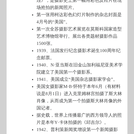
毁》，是摄影史上第一幅用彩色反转片在现
场抢拍的新闻照片。
第一张用柯达彩色幻灯片制作的杂志封面是
4月号的“美国”。
第一次全苏摄影艺术展览在莫斯科国家造型
艺术博物馆举行。展出各类题材摄影作品
1500张。
1939、法国发行纪念摄影术诞生100周年纪
念邮票。
1940、N·亚当斯在旧金山加利福尼亚美术学
院建立了美国第一个摄影系。
1941、美国成立“美国杂志摄影家学会”。
美国女摄影家M·B·怀特于本年6月（有材料
说是8月1日）进入克里姆林宫拍摄了斯大林
肖像，从而成为第一个拍摄斯大林肖像的外
国记者。
据史载，世界上传播最广的西方领导人的照
片是本年Y·卡休拍摄的《邱吉尔》。
1942、普利策新闻奖增设第一个新闻摄影