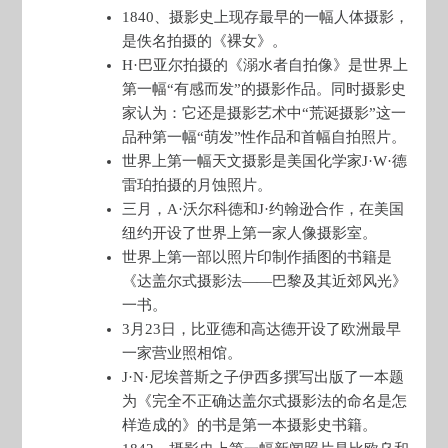
1840、摄影史上现存最早的一幅人体摄影，
是佚名拍摄的《裸女》。
H·巴亚尔拍摄的《溺水者自拍像》是世界上
第一幅“有感而发”的摄影作品。同时摄影史
家认为：它还是摄影艺术中“荒诞摄影”这一
品种第一幅“萌发”性作品和首幅自拍照片。
世界上第一幅天文摄影是美国化学家J·W·德
雷珀拍摄的月蚀照片。
三月，A·沃尔科德和J·约翰逊合作，在美国
纽约开设了世界上第一家人像摄影室。
世界上第一部以照片印制作插图的书籍是
《达盖尔式摄影法——巴黎及其近郊风光》
一书。
3月23日，比亚德和高达德开设了欧洲最早
一家营业照相馆。
J·N·尼埃普斯之子伊西多撰写出版了一本题
为《完全不正确达盖尔式摄影法的命名是怎
样造成的》的书是第一本摄影史书籍。