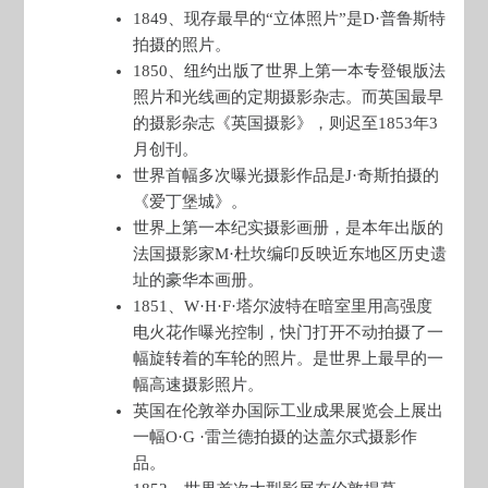
1849、现存最早的“立体照片”是D·普鲁斯特
拍摄的照片。
1850、纽约出版了世界上第一本专登银版法
照片和光线画的定期摄影杂志。而英国最早
的摄影杂志《英国摄影》，则迟至1853年3
月创刊。
世界首幅多次曝光摄影作品是J·奇斯拍摄的
《爱丁堡城》。
世界上第一本纪实摄影画册，是本年出版的
法国摄影家M·杜坎编印反映近东地区历史遗
址的豪华本画册。
1851、W·H·F·塔尔波特在暗室里用高强度
电火花作曝光控制，快门打开不动拍摄了一
幅旋转着的车轮的照片。是世界上最早的一
幅高速摄影照片。
英国在伦敦举办国际工业成果展览会上展出
一幅O·G ·雷兰德拍摄的达盖尔式摄影作
品。