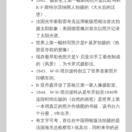
1842、摄影史上第一幅新闻照片是比欧乌和
K·F·斯特尔茨纳两人拍摄的《大火后的汉
堡》。
法国光学家勒雷布克运用银版照相法首次拍
摄太阳影象；美国德雷佩尔首次以照片记录
了太阳光谱。
世界上第一幅特写照片是P·基罗拍摄的《热
那亚寺前的塑像》。
现存最早彩色照片是Y·贝亚尔手工着色制成
的《风景》，为卡罗式摄影法。
1843、W·H·塔尔波特创立了世界首家照片
印晒车间。
R·亚丹森开设了苏格兰第一家人像摄影室。
1844、W·H·塔尔波特从是年开始至1846年
这段时间出版的《自然的画笔》是世界上第
一本用真正的照片作插图的书籍，该书分六
个分册，3年出齐。
有文字可考，首位在中国用银版法拍摄的是
法国海关总检察官J·埃及尔，同时来华的还