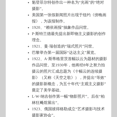
魁登菲尔特创作出一种名为“光画”的“绝对
摄影”。
美国第一张假新闻照片出现于纽约《傍晚画
报》，为该报制作。
1920、“赖依画报”抽象作品问世。
P·斯特兰德最先提出新即物主义摄影的创作
理念。
1921、曼·瑞创造的“瑞式照片”问世。
巴黎举办第一届国际“达达主义”展览。
1922、A·斯蒂格里茨首幅以云为题材的摄影
作品问世。至1930年，他将经8年之努力拍
摄云的照片汇成总题为《十幅云的连续摄
影》（又称《天空之歌》），并提出“等效”
的摄影新概念，为五十年代“主观主义摄影”
奠定了美学基础。
L·W·纳吉创作第一幅“物影照片”。后在“柏
林狂飚馆展出”。
1923、俄国彼得格勒成立“艺术摄影与技术
摄影家协会”。